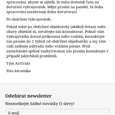
zpracování, abyste se ujistili, že máte dostatek času na
doručení vykrajovátek. Mějte prosím na paměti, že doba
zpracování nezahrnuje dobu doručovací.
Po obdržení vykrajovátek:
Pokud máte po obdržení objednávky jakékoli dotazy nebo
obavy ohledně ní, neváhejte nás kontaktovat. Pokud vám
vykrajovátka dorazí poškozená nebo rozbitá, kontaktujte
nás prosím do 2 týdnů od obdržení objednávky a my vám
rádi zašleme náhradu nebo vrátíme peníze. Před
zanecháním zpětné vazby/recenze nás prosím kontaktujte v
případě jakýchkoli problémů.
Tým ArtTride
Foto keramika
Z
á
Odebírat newsletter
p
Nezmeškejte žádné novinky či slevy!
a
t
E-mail