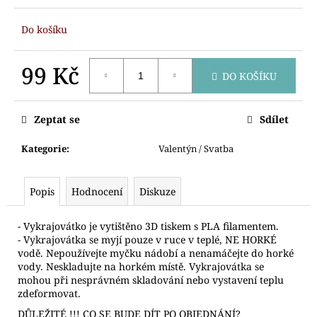
č
u
Do košíku
j
e
m
99 Kč
DO KOŠÍKU
e
Měrná
cena:
Zeptat se
Sdílet
VYKRAJOVÁTKO
SNĚHULÁK
HLAVA
Kategorie
:
Valentýn / Svatba
64
Kč
Popis
Hodnocení
Diskuze
- Vykrajovátko je vytištěno 3D tiskem s PLA filamentem.
- Vykrajovátka se myjí pouze v ruce v teplé, NE HORKÉ
vodě. Nepoužívejte myčku nádobí a nenamáčejte do horké
vody. Neskladujte na horkém místě. Vykrajovátka se
mohou při nesprávném skladování nebo vystavení teplu
zdeformovat.
DŮLEŽITÉ !!! CO SE BUDE DÍT PO OBJEDNÁNÍ?