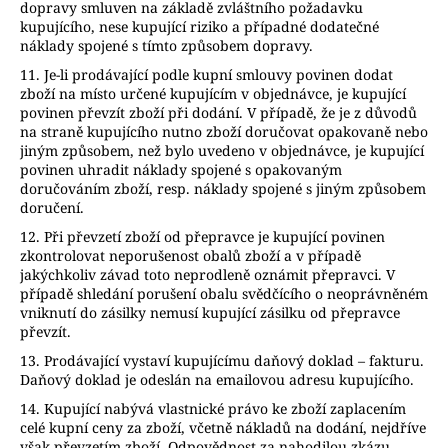
dopravy smluven na základě zvláštního požadavku
kupujícího, nese kupující riziko a případné dodatečné
náklady spojené s tímto způsobem dopravy.
11. Je-li prodávající podle kupní smlouvy povinen dodat
zboží na místo určené kupujícím v objednávce, je kupující
povinen převzít zboží při dodání. V případě, že je z důvodů
na straně kupujícího nutno zboží doručovat opakovaně nebo
jiným způsobem, než bylo uvedeno v objednávce, je kupující
povinen uhradit náklady spojené s opakovaným
doručováním zboží, resp. náklady spojené s jiným způsobem
doručení.
12. Při převzetí zboží od přepravce je kupující povinen
zkontrolovat neporušenost obalů zboží a v případě
jakýchkoliv závad toto neprodleně oznámit přepravci. V
případě shledání porušení obalu svědčícího o neoprávněném
vniknutí do zásilky nemusí kupující zásilku od přepravce
převzít.
13. Prodávající vystaví kupujícímu daňový doklad – fakturu.
Daňový doklad je odeslán na emailovou adresu kupujícího.
14. Kupující nabývá vlastnické právo ke zboží zaplacením
celé kupní ceny za zboží, včetně nákladů na dodání, nejdříve
však převzetím zboží. Odpovědnost za nahodilou zkázu,