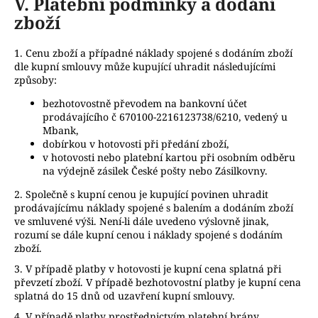
V.
Platební podmínky a dodání
zboží
1. Cenu zboží a případné náklady spojené s dodáním zboží
dle kupní smlouvy může kupující uhradit následujícími
způsoby:
bezhotovostně převodem na bankovní účet
prodávajícího č 670100-2216123738/6210, vedený u
Mbank,
dobírkou v hotovosti při předání zboží,
v hotovosti nebo platební kartou při osobním odběru
na výdejně zásilek České pošty nebo Zásilkovny.
2. Společně s kupní cenou je kupující povinen uhradit
prodávajícímu náklady spojené s balením a dodáním zboží
ve smluvené výši. Není-li dále uvedeno výslovně jinak,
rozumí se dále kupní cenou i náklady spojené s dodáním
zboží.
3. V případě platby v hotovosti je kupní cena splatná při
převzetí zboží. V případě bezhotovostní platby je kupní cena
splatná do 15 dnů od uzavření kupní smlouvy.
4. V případě platby prostřednictvím platební brány