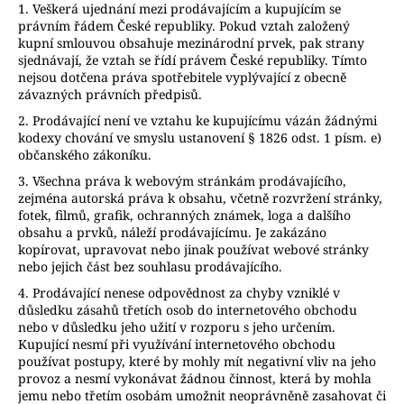
1. Veškerá ujednání mezi prodávajícím a kupujícím se
právním řádem České republiky. Pokud vztah založený
kupní smlouvou obsahuje mezinárodní prvek, pak strany
sjednávají, že vztah se řídí právem České republiky. Tímto
nejsou dotčena práva spotřebitele vyplývající z obecně
závazných právních předpisů.
2. Prodávající není ve vztahu ke kupujícímu vázán žádnými
kodexy chování ve smyslu ustanovení § 1826 odst. 1 písm. e)
občanského zákoníku.
3. Všechna práva k webovým stránkám prodávajícího,
zejména autorská práva k obsahu, včetně rozvržení stránky,
fotek, filmů, grafik, ochranných známek, loga a dalšího
obsahu a prvků, náleží prodávajícímu. Je zakázáno
kopírovat, upravovat nebo jinak používat webové stránky
nebo jejich část bez souhlasu prodávajícího.
4. Prodávající nenese odpovědnost za chyby vzniklé v
důsledku zásahů třetích osob do internetového obchodu
nebo v důsledku jeho užití v rozporu s jeho určením.
Kupující nesmí při využívání internetového obchodu
používat postupy, které by mohly mít negativní vliv na jeho
provoz a nesmí vykonávat žádnou činnost, která by mohla
jemu nebo třetím osobám umožnit neoprávněně zasahovat či