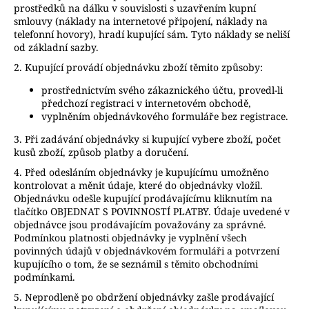
prostředků na dálku v souvislosti s uzavřením kupní
smlouvy (náklady na internetové připojení, náklady na
telefonní hovory), hradí kupující sám. Tyto náklady se neliší
od základní sazby.
2. Kupující provádí objednávku zboží těmito způsoby:
prostřednictvím svého zákaznického účtu, provedl-li
předchozí registraci v internetovém obchodě,
vyplněním objednávkového formuláře bez registrace.
3. Při zadávání objednávky si kupující vybere zboží, počet
kusů zboží, způsob platby a doručení.
4. Před odesláním objednávky je kupujícímu umožněno
kontrolovat a měnit údaje, které do objednávky vložil.
Objednávku odešle kupující prodávajícímu kliknutím na
tlačítko OBJEDNAT S POVINNOSTÍ PLATBY. Údaje uvedené v
objednávce jsou prodávajícím považovány za správné.
Podmínkou platnosti objednávky je vyplnění všech
povinných údajů v objednávkovém formuláři a potvrzení
kupujícího o tom, že se seznámil s těmito obchodními
podmínkami.
5. Neprodleně po obdržení objednávky zašle prodávající