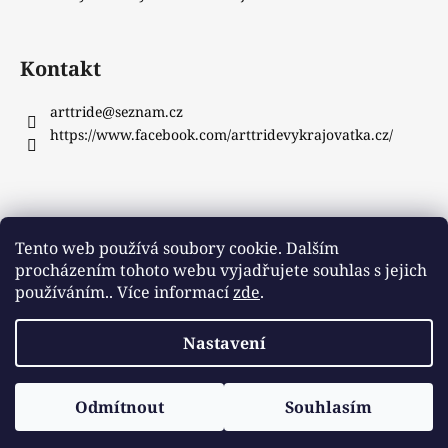
Kontakt
arttride
@
seznam.cz
https://www.facebook.com/arttridevykrajovatka.cz/
Instagram
Tento web používá soubory cookie. Dalším
procházením tohoto webu vyjadřujete souhlas s jejich
používáním.. Více informací
zde
.
Sledovat na Instagramu
Nastavení
Vytvořil Shoptet
Copyright 2026
ArtTride
. Všechna práva vyhrazena.
Odmítnout
Souhlasím
Upravit nastavení cookies