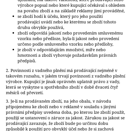
výrobce popsal nebo které kupující očekával s ohledem
na povahu zboží a na základě reklamy jimi prováděné,
se zboží hodí k účelu, který pro jeho použití
prodávající uvádí nebo ke kterému se zboží tohoto
druhu obvykle používá,
zboží odpovídá jakostí nebo provedením smluvenému
vzorku nebo předloze, byla-li jakost nebo provedení
určeno podle smluveného vzorku nebo předlohy,
je zboží v odpovídajícím množství, míře nebo
hmotnosti a
zboží vyhovuje požadavkům právních
předpisů.
2. Povinnosti z vadného plnění má prodávající nejméně v
takovém rozsahu, v jakém trvají povinnosti z vadného plnění
výrobce. Kupující je jinak oprávněn uplatnit právo z vady,
která se vyskytne u spotřebního zboží v době dvaceti čtyř
měsíců od převzetí.
3. Je-li na prodávaném zboží, na jeho obalu, v návodu
připojenému ke zboží nebo v reklamě v souladu s jinými
právními předpisy uvedena doba, po kterou lze zboží použít,
použijí se ustanovení o záruce za jakost. Zárukou za jakost se
prodávající zavazuje, že zboží bude po určitou dobu
způsobilé k použití pro obvyklý účel nebo že si zachová