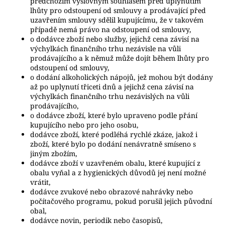
předchozím výslovným souhlasem před uplynutím
lhůty pro odstoupení od smlouvy a prodávající před
uzavřením smlouvy sdělil kupujícímu, že v takovém
případě nemá právo na odstoupení od smlouvy,
o dodávce zboží nebo služby, jejichž cena závisí na
výchylkách finančního trhu nezávisle na vůli
prodávajícího a k němuž může dojít během lhůty pro
odstoupení od smlouvy,
o dodání alkoholických nápojů, jež mohou být dodány
až po uplynutí třiceti dnů a jejichž cena závisí na
výchylkách finančního trhu nezávislých na vůli
prodávajícího,
o dodávce zboží, které bylo upraveno podle přání
kupujícího nebo pro jeho osobu,
dodávce zboží, které podléhá rychlé zkáze, jakož i
zboží, které bylo po dodání nenávratně smíseno s
jiným zbožím,
dodávce zboží v uzavřeném obalu, které kupující z
obalu vyňal a z hygienických důvodů jej není možné
vrátit,
dodávce zvukové nebo obrazové nahrávky nebo
počítačového programu, pokud porušil jejich původní
obal,
dodávce novin, periodik nebo časopisů,