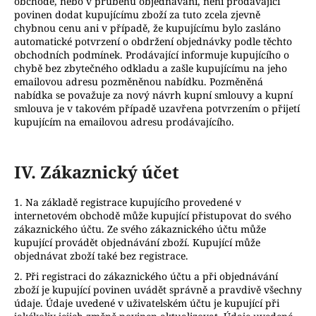
obchodě, nebo v průběhu objednávání, není prodávající
povinen dodat kupujícímu zboží za tuto zcela zjevně
chybnou cenu ani v případě, že kupujícímu bylo zasláno
automatické potvrzení o obdržení objednávky podle těchto
obchodních podmínek. Prodávající informuje kupujícího o
chybě bez zbytečného odkladu a zašle kupujícímu na jeho
emailovou adresu pozměněnou nabídku. Pozměněná
nabídka se považuje za nový návrh kupní smlouvy a kupní
smlouva je v takovém případě uzavřena potvrzením o přijetí
kupujícím na emailovou adresu prodávajícího.
IV.
Zákaznický účet
1. Na základě registrace kupujícího provedené v
internetovém obchodě může kupující přistupovat do svého
zákaznického účtu. Ze svého zákaznického účtu může
kupující provádět objednávání zboží. Kupující může
objednávat zboží také bez registrace.
2. Při registraci do zákaznického účtu a při objednávání
zboží je kupující povinen uvádět správně a pravdivě všechny
údaje. Údaje uvedené v uživatelském účtu je kupující při