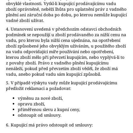
obvyklé vlastnosti. Vytkl-li kupující prodávajícímu vadu
zboží oprávněně, neběží lhůta pro uplatnění práv z vadného
plnění ani záruční doba po dobu, po kterou nemůže kupující
vadné zboží užívat.
4. Ustanovení uvedená v předchozím odstavci obchodních
podmínek se nepoužijí u zboží prodávaného za nižší cenu na
vadu, pro kterou byla nižší cena ujednána, na opotřebení
zboží způsobené jeho obvyklým užíváním, u použitého zboží
na vadu odpovídající míře používání nebo opotřebení,
kterou zboží mělo při převzetí kupujícím, nebo vyplývá-li to
z povahy zboží. Právo z vadného plnění kupujícímu
nenáleží, pokud před převzetím zboží věděl, že zboží má
vadu, anebo pokud vadu sám kupující způsobil.
5. V případě výskytu vady může kupující prodávajícímu
předložit reklamaci a požadovat:
výměnu za nové zboží,
opravu zboží,
přiměřenou slevu z kupní ceny,
odstoupit od smlouvy.
6. Kupující má právo odstoupit od smlouvy: