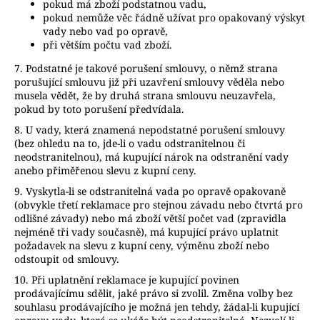
pokud má zboží podstatnou vadu,
pokud nemůže věc řádně užívat pro opakovaný výskyt
vady nebo vad po opravě,
při větším počtu vad zboží.
7. Podstatné je takové porušení smlouvy, o němž strana
porušující smlouvu již při uzavření smlouvy věděla nebo
musela vědět, že by druhá strana smlouvu neuzavřela,
pokud by toto porušení předvídala.
8. U vady, která znamená nepodstatné porušení smlouvy
(bez ohledu na to, jde-li o vadu odstranitelnou či
neodstranitelnou), má kupující nárok na odstranění vady
anebo přiměřenou slevu z kupní ceny.
9. Vyskytla-li se odstranitelná vada po opravě opakovaně
(obvykle třetí reklamace pro stejnou závadu nebo čtvrtá pro
odlišné závady) nebo má zboží větší počet vad (zpravidla
nejméně tři vady současně), má kupující právo uplatnit
požadavek na slevu z kupní ceny, výměnu zboží nebo
odstoupit od smlouvy.
10. Při uplatnění reklamace je kupující povinen
prodávajícímu sdělit, jaké právo si zvolil. Změna volby bez
souhlasu prodávajícího je možná jen tehdy, žádal-li kupující