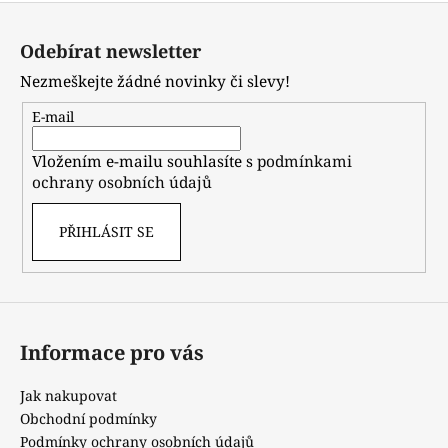
Z
á
Odebírat newsletter
p
Nezmeškejte žádné novinky či slevy!
a
t
E-mail
í
Vložením e-mailu souhlasíte s
podmínkami
ochrany osobních údajů
PŘIHLÁSIT SE
Informace pro vás
Jak nakupovat
Obchodní podmínky
Podmínky ochrany osobních údajů