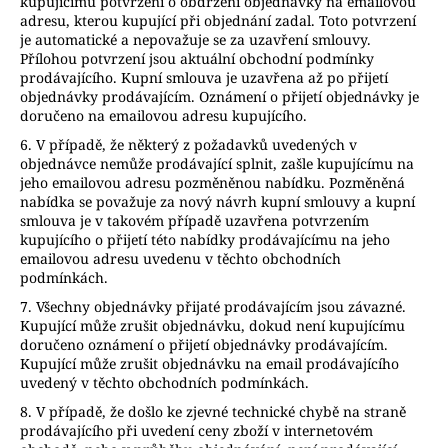
kupujícímu potvrzení o obdržení objednávky na emailovou
adresu, kterou kupující při objednání zadal. Toto potvrzení
je automatické a nepovažuje se za uzavření smlouvy.
Přílohou potvrzení jsou aktuální obchodní podmínky
prodávajícího. Kupní smlouva je uzavřena až po přijetí
objednávky prodávajícím. Oznámení o přijetí objednávky je
doručeno na emailovou adresu kupujícího.
6. V případě, že některý z požadavků uvedených v
objednávce nemůže prodávající splnit, zašle kupujícímu na
jeho emailovou adresu pozměněnou nabídku. Pozměněná
nabídka se považuje za nový návrh kupní smlouvy a kupní
smlouva je v takovém případě uzavřena potvrzením
kupujícího o přijetí této nabídky prodávajícímu na jeho
emailovou adresu uvedenu v těchto obchodních
podmínkách.
7. Všechny objednávky přijaté prodávajícím jsou závazné.
Kupující může zrušit objednávku, dokud není kupujícímu
doručeno oznámení o přijetí objednávky prodávajícím.
Kupující může zrušit objednávku na email prodávajícího
uvedený v těchto obchodních podmínkách.
8. V případě, že došlo ke zjevné technické chybě na straně
prodávajícího při uvedení ceny zboží v internetovém