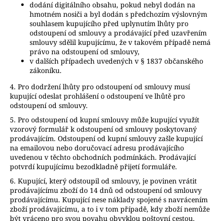
dodání digitálního obsahu, pokud nebyl dodán na
hmotném nosiči a byl dodán s předchozím výslovným
souhlasem kupujícího před uplynutím lhůty pro
odstoupení od smlouvy a prodávající před uzavřením
smlouvy sdělil kupujícímu, že v takovém případě nemá
právo na odstoupení od smlouvy,
v dalších případech uvedených v § 1837 občanského
zákoníku.
4. Pro dodržení lhůty pro odstoupení od smlouvy musí
kupující odeslat prohlášení o odstoupení ve lhůtě pro
odstoupení od smlouvy.
5. Pro odstoupení od kupní smlouvy může kupující využít
vzorový formulář k odstoupení od smlouvy poskytovaný
prodávajícím. Odstoupení od kupní smlouvy zašle kupující
na emailovou nebo doručovací adresu prodávajícího
uvedenou v těchto obchodních podmínkách. Prodávající
potvrdí kupujícímu bezodkladně přijetí formuláře.
6. Kupující, který odstoupil od smlouvy, je povinen vrátit
prodávajícímu zboží do 14 dnů od odstoupení od smlouvy
prodávajícímu. Kupující nese náklady spojené s navrácením
zboží prodávajícímu, a to i v tom případě, kdy zboží nemůže
být vráceno pro svou povahu obvyklou poštovní cestou.