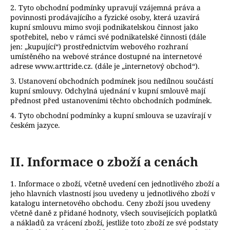
2. Tyto obchodní podmínky upravují vzájemná práva a
a
povinnosti prodávajícího a fyzické osoby, která uzavírá
j
kupní smlouvu mimo svoji podnikatelskou činnost jako
í
spotřebitel, nebo v rámci své podnikatelské činnosti (dále
jen: „kupující“) prostřednictvím webového rozhraní
t
umístěného na webové stránce dostupné na internetové
?
adrese www.arttride.cz. (dále je „internetový obchod“).
3. Ustanovení obchodních podmínek jsou nedílnou součástí
kupní smlouvy. Odchylná ujednání v kupní smlouvě mají
přednost před ustanoveními těchto obchodních podmínek.
4. Tyto obchodní podmínky a kupní smlouva se uzavírají v
HLEDAT
českém jazyce.
II.
Informace o zboží a cenách
D
o
1. Informace o zboží, včetně uvedení cen jednotlivého zboží a
p
jeho hlavních vlastností jsou uvedeny u jednotlivého zboží v
o
katalogu internetového obchodu. Ceny zboží jsou uvedeny
r
včetně daně z přidané hodnoty, všech souvisejících poplatků
u
a nákladů za vrácení zboží, jestliže toto zboží ze své podstaty