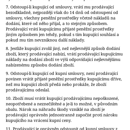
7. Odstoupí-li kupující od smlouvy, vrátí mu prodávající
bezodkladně, nejpozději však do 14 dnů od odstoupení od
smlouvy, všechny peněžní prostředky včetně nákladů na
dodání, které od něho přijal, a to stejným způsobem.
Prodávající vrátí kupujícímu přijaté peněžní prostředky
jiným způsobem jen tehdy, pokud s tím kupující souhlasí a
pokud mu tím nevzniknou další náklady.
8. Jestliže kupující zvolil jiný, než nejlevnější způsob dodání
zboží, který prodávající nabízí, vrátí prodávající kupujícímu
náklady na dodání zboží ve výši odpovídající nejlevnějšímu
nabízenému způsobu dodání zboží.
9. Odstoupí-li kupující od kupní smlouvy, není prodávající
povinen vrátit přijaté peněžní prostředky kupujícímu dříve,
než mu kupující zboží předá nebo prokáže, že zboží
prodávajícímu odeslal.
10. Zboží musí vrátit kupující prodávajícímu nepoškozené,
neopotřebené a neznečištěné a je-li to možné, v původním
obalu. Nárok na náhradu škody vzniklé na zboží je
prodávající oprávněn jednostranně započíst proti nároku
kupujícího na vrácení kupní ceny.
11. Prodávající je oprávněn odstoupit od kupní smlouvy z