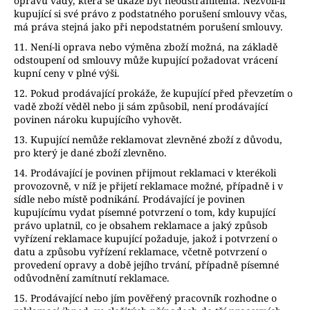
opravu vady, která se ukáže být neodstranitelná. Nezvolí-li
kupující si své právo z podstatného porušení smlouvy včas,
má práva stejná jako při nepodstatném porušení smlouvy.
11. Není-li oprava nebo výměna zboží možná, na základě
odstoupení od smlouvy může kupující požadovat vrácení
kupní ceny v plné výši.
12. Pokud prodávající prokáže, že kupující před převzetím o
vadě zboží věděl nebo ji sám způsobil, není prodávající
povinen nároku kupujícího vyhovět.
13. Kupující nemůže reklamovat zlevněné zboží z důvodu,
pro který je dané zboží zlevněno.
14. Prodávající je povinen přijmout reklamaci v kterékoli
provozovně, v níž je přijetí reklamace možné, případně i v
sídle nebo místě podnikání. Prodávající je povinen
kupujícímu vydat písemné potvrzení o tom, kdy kupující
právo uplatnil, co je obsahem reklamace a jaký způsob
vyřízení reklamace kupující požaduje, jakož i potvrzení o
datu a způsobu vyřízení reklamace, včetně potvrzení o
provedení opravy a době jejího trvání, případně písemné
odůvodnění zamítnutí reklamace.
15. Prodávající nebo jím pověřený pracovník rozhodne o