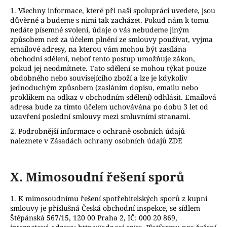
1. Všechny informace, které při naší spolupráci uvedete, jsou
důvěrné a budeme s nimi tak zacházet. Pokud nám k tomu
nedáte písemné svolení, údaje o vás nebudeme jiným
způsobem než za účelem plnění ze smlouvy používat, vyjma
emailové adresy, na kterou vám mohou být zasílána
obchodní sdělení, neboť tento postup umožňuje zákon,
pokud jej neodmítnete. Tato sdělení se mohou týkat pouze
obdobného nebo souvisejícího zboží a lze je kdykoliv
jednoduchým způsobem (zasláním dopisu, emailu nebo
proklikem na odkaz v obchodním sdělení) odhlásit. Emailová
adresa bude za tímto účelem uchovávána po dobu 3 let od
uzavření poslední smlouvy mezi smluvními stranami.
2. Podrobnější informace o ochraně osobních údajů
naleznete v Zásadách ochrany osobních údajů ZDE
X.
Mimosoudní řešení sporů
1. K mimosoudnímu řešení spotřebitelských sporů z kupní
smlouvy je příslušná Česká obchodní inspekce, se sídlem
Štěpánská 567/15, 120 00 Praha 2, IČ: 000 20 869,