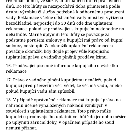
reklamaci ihned, ve složitých případech do tří pracovních
dnů. Do této lhůty se nezapočítává doba přiměřená podle
druhu výrobku či služby potřebná k odbornému posouzení
vady. Reklamace včetně odstranění vady musí být vyřízena
bezodkladně, nejpozději do 30 dnů ode dne uplatnění
reklamace, pokud se prodávající s kupujícím nedohodne na
delší lhůtě. Marné uplynutí této lhůty se považuje za
podstatné porušení smlouvy a kupující má právo od kupní
smlouvy odstoupit. Za okamžik uplatnění reklamace se
považuje okamžik, kdy dojde projev vůle kupujícího
(uplatnění práva z vadného plnění) prodávajícímu.
16. Prodávající písemně informuje kupujícího o výsledku
reklamace.
17. Právo z vadného plnění kupujícímu nenáleží, pokud
kupující před převzetím věci věděl, že věc má vadu, anebo
pokud kupující vadu sám způsobil.
18. V případě oprávněné reklamace má kupující právo na
náhradu účelně vynaložených nákladů vzniklých v
souvislosti s uplatněním reklamace. Toto právo může
kupující u prodávajícího uplatnit ve lhůtě do jednoho měsíce
po uplynutí záruční doby, v opačném případě ho soud
nemusí přiznat.