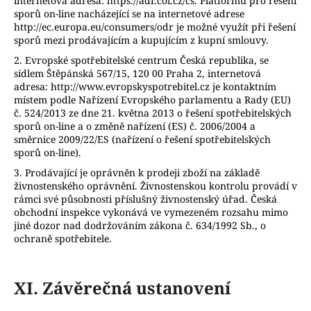
internetová adresa: https://adr.coi.cz/cs. Platformu pro řešení
sporů on-line nacházející se na internetové adrese
http://ec.europa.eu/consumers/odr je možné využít při řešení
sporů mezi prodávajícím a kupujícím z kupní smlouvy.
2. Evropské spotřebitelské centrum Česká republika, se
sídlem Štěpánská 567/15, 120 00 Praha 2, internetová
adresa: http://www.evropskyspotrebitel.cz je kontaktním
místem podle Nařízení Evropského parlamentu a Rady (EU)
č. 524/2013 ze dne 21. května 2013 o řešení spotřebitelských
sporů on-line a o změně nařízení (ES) č. 2006/2004 a
směrnice 2009/22/ES (nařízení o řešení spotřebitelských
sporů on-line).
3. Prodávající je oprávněn k prodeji zboží na základě
živnostenského oprávnění. Živnostenskou kontrolu provádí v
rámci své působnosti příslušný živnostenský úřad. Česká
obchodní inspekce vykonává ve vymezeném rozsahu mimo
jiné dozor nad dodržováním zákona č. 634/1992 Sb., o
ochraně spotřebitele.
XI.
Závěrečná ustanovení