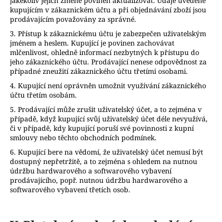
jakékoliv jejich změně povinen aktualizovat. Údaje uvedené
kupujícím v zákaznickém účtu a při objednávání zboží jsou
prodávajícím považovány za správné.
3. Přístup k zákaznickému účtu je zabezpečen uživatelským
jménem a heslem. Kupující je povinen zachovávat
mlčenlivost, ohledně informací nezbytných k přístupu do
jeho zákaznického účtu. Prodávající nenese odpovědnost za
případné zneužití zákaznického účtu třetími osobami.
4. Kupující není oprávněn umožnit využívání zákaznického
účtu třetím osobám.
5. Prodávající může zrušit uživatelský účet, a to zejména v
případě, když kupující svůj uživatelský účet déle nevyužívá,
či v případě, kdy kupující poruší své povinnosti z kupní
smlouvy nebo těchto obchodních podmínek.
6. Kupující bere na vědomí, že uživatelský účet nemusí být
dostupný nepřetržitě, a to zejména s ohledem na nutnou
údržbu hardwarového a softwarového vybavení
prodávajícího, popř. nutnou údržbu hardwarového a
softwarového vybavení třetích osob.