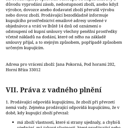
důvodu vyprodání zásob, nedostupnosti zboží, anebo když
výrobce, dovozce anebo dodavatel zboží přerušil výrobu
nebo dovoz zboží. Prodávající bezodkladně informuje
kupujícího prostřednictví emailové adresy uvedené v
objednávce a vrátí ve lhůtě 14 dnů od oznámení o
odstoupení od kupní smlouvy všechny peněžní prostředky
včetně nákladů na dodání, které od něho na základě
smlouvy přijal, a to stejným způsobem, popřípadě způsobem
určeným kupujícím.
Adresa pro vrácení zboží: Jana Pokorná, Pod horami 202,
Horní Bříza 33012
VII.
Práva z vadného plnění
1. Prodávající odpovídá kupujícímu, že zboží při převzetí
nemá vady. Zejména prodávající odpovídá kupujícímu, že v
době, kdy kupující zboží převzal:
má zboží vlastnosti, které si strany ujednaly, a chybí-li
ujednání, má takové vlastnosti, které prodávající nebo