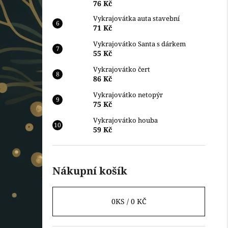
76 Kč
Vykrajovátka auta stavební
71 Kč
Vykrajovátko Santa s dárkem
55 Kč
Vykrajovátko čert
86 Kč
Vykrajovátko netopýr
75 Kč
Vykrajovátko houba
59 Kč
Nákupní košík
0
KS /
0 KČ