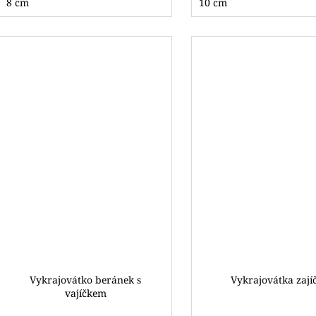
8 cm
10 cm
Vykrajovátko beránek s
Vykrajovátka zajíč
vajíčkem