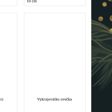
10 cm
ci
Vykrajovátko ovečka