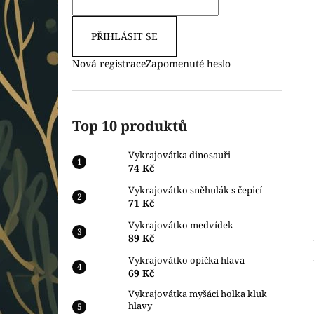
PŘIHLÁSIT SE
Nová registrace
Zapomenuté heslo
Top 10 produktů
Vykrajovátka dinosauři
74 Kč
Vykrajovátko sněhulák s čepicí
71 Kč
Vykrajovátko medvídek
89 Kč
Vykrajovátko opička hlava
69 Kč
Vykrajovátka myšáci holka kluk
hlavy