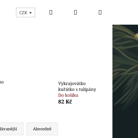
Hledat
Přihlášení
Nákupní
ýhodný box
Vykrajovátka
Razítka s vykrajová
CZK
košík
ko
Vykrajovátko
kuřátko s tulipány
Do košíku
82 Kč
Následující
dávanější
Abecedně