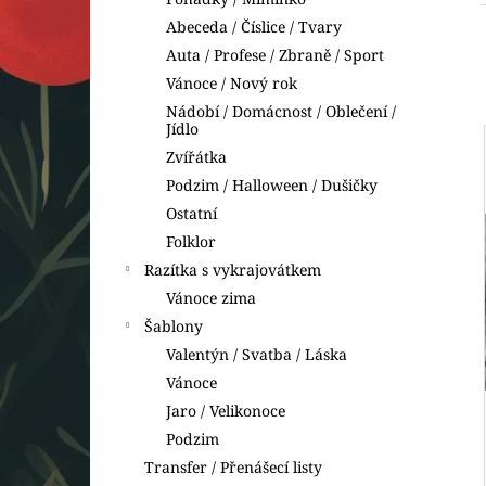
VYKRAJOVÁTKA DINOSAUŘI
l
Abeceda / Číslice / Tvary
74 Kč
Auta / Profese / Zbraně / Sport
Vánoce / Nový rok
Nádobí / Domácnost / Oblečení /
Jídlo
Zvířátka
Podzim / Halloween / Dušičky
Ostatní
Folklor
Razítka s vykrajovátkem
Vánoce zima
Šablony
Valentýn / Svatba / Láska
Vánoce
Jaro / Velikonoce
Podzim
Transfer / Přenášecí listy