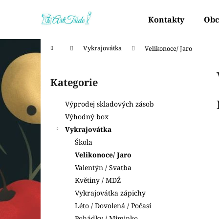
K
Přejít
na
o
Kontakty
Obc
obsah
Zpět
Zpět
š
do
do
í
Domů
Vykrajovátka
Velikonoce/ Jaro
k
obchodu
obchodu
P
o
Kategorie
Přeskočit
s
kategorie
t
Výprodej skladových zásob
r
Výhodný box
a
Vykrajovátka
n
Škola
n
Velikonoce/ Jaro
í
Valentýn / Svatba
p
Květiny / MDŽ
a
Vykrajovátka zápichy
n
Léto / Dovolená / Počasí
e
Pohádky / Miminko