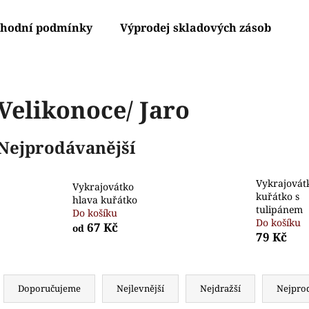
hodní podmínky
Výprodej skladových zásob
V
Co potřebujete najít?
Velikonoce/ Jaro
HLEDAT
Nejprodávanější
Vykrajovát
Doporučujeme
Vykrajovátko
kuřátko s
hlava kuřátko
tulipánem
Do košíku
Do košíku
67 Kč
od
79 Kč
Ř
a
Doporučujeme
Nejlevnější
Nejdražší
Nejpro
z