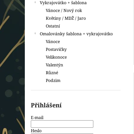
Vykrajovátko + šablona
Vánoce / Nový rok
Květiny / MDŽ / Jaro
Ostatní
Omalovánky šablona + vykrajovátko
Vánoce
Postavičky
Velikonoce
Valentýn
Různé
Podzim
Přihlášení
E-mail
Heslo