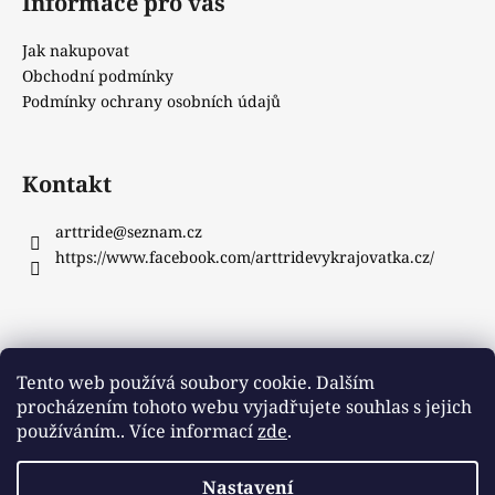
Informace pro vás
Jak nakupovat
Obchodní podmínky
Podmínky ochrany osobních údajů
Kontakt
arttride
@
seznam.cz
https://www.facebook.com/arttridevykrajovatka.cz/
Instagram
Tento web používá soubory cookie. Dalším
procházením tohoto webu vyjadřujete souhlas s jejich
používáním.. Více informací
zde
.
Sledovat na Instagramu
Nastavení