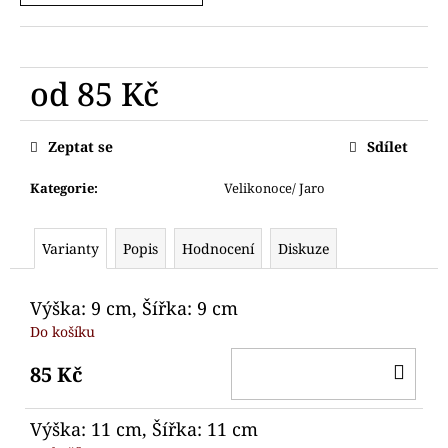
č
u
j
e
od
85 Kč
m
e
Měrná
cena:
Zeptat se
Sdílet
VYKRAJOVÁTKO
NETOPÝR
Kategorie
:
Velikonoce/ Jaro
75
Kč
Varianty
Popis
Hodnocení
Diskuze
Výška: 9 cm, Šířka: 9 cm
Do košíku
DO
85 Kč
KO
Výška: 11 cm, Šířka: 11 cm