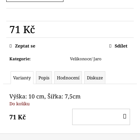
č
u
j
e
71 Kč
m
e
Měrná
cena:
Zeptat se
Sdílet
VYKRAJOVÁTKO
MEDVÍDEK
Kategorie
:
Velikonoce/ Jaro
89
Kč
Varianty
Popis
Hodnocení
Diskuze
Výška: 10 cm, Šířka: 7,5cm
Do košíku
DO
71 Kč
KO
Z