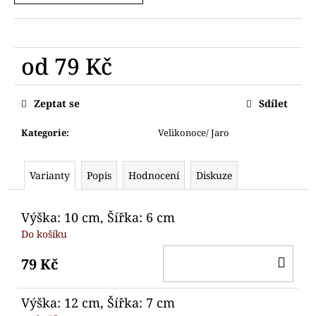
č
u
j
e
od
79 Kč
m
e
Měrná
cena:
Zeptat se
Sdílet
VYKRAJOVÁTKO
LEBKA
Kategorie
:
Velikonoce/ Jaro
68
Kč
Varianty
Popis
Hodnocení
Diskuze
Výška: 10 cm, Šířka: 6 cm
Do košíku
DO
79 Kč
KO
Výška: 12 cm, Šířka: 7 cm