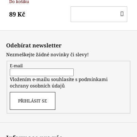
Do košíku
DO
89 Kč
KO
Z
á
Odebírat newsletter
p
Nezmeškejte žádné novinky či slevy!
a
t
E-mail
í
Vložením e-mailu souhlasíte s
podmínkami
ochrany osobních údajů
PŘIHLÁSIT SE