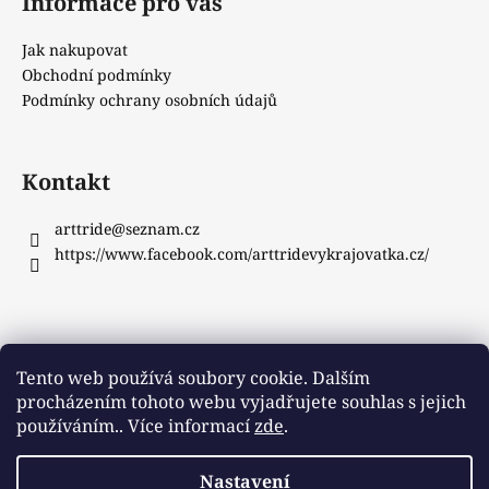
Informace pro vás
Jak nakupovat
Obchodní podmínky
Podmínky ochrany osobních údajů
Kontakt
arttride
@
seznam.cz
https://www.facebook.com/arttridevykrajovatka.cz/
Instagram
Tento web používá soubory cookie. Dalším
procházením tohoto webu vyjadřujete souhlas s jejich
používáním.. Více informací
zde
.
Sledovat na Instagramu
Nastavení