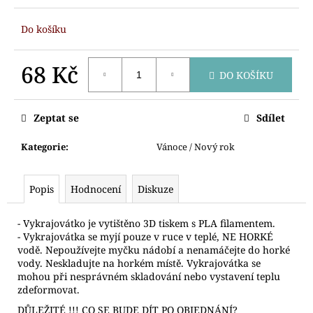
č
u
Do košíku
j
e
m
68 Kč
DO KOŠÍKU
e
Měrná
cena:
Zeptat se
Sdílet
VYKRAJOVÁTKO
MEDVÍDEK
S
Kategorie
:
Vánoce / Nový rok
ČEPICÍ
81
Kč
Popis
Hodnocení
Diskuze
- Vykrajovátko je vytištěno 3D tiskem s PLA filamentem.
- Vykrajovátka se myjí pouze v ruce v teplé, NE HORKÉ
vodě. Nepoužívejte myčku nádobí a nenamáčejte do horké
vody. Neskladujte na horkém místě. Vykrajovátka se
mohou při nesprávném skladování nebo vystavení teplu
zdeformovat.
DŮLEŽITÉ !!! CO SE BUDE DÍT PO OBJEDNÁNÍ?