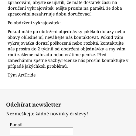
zpracování, abyste se ujistili, že máte dostatek času na
doručení vykrajovátek. Mějte prosím na paměti, že doba
zpracování nezahrnuje dobu doručovací.
Po obdržení vykrajovátek:
Pokud máte po obdržení objednávky jakékoli dotazy nebo
obavy ohledně ní, neváhejte nás kontaktovat. Pokud vám
vykrajovátka dorazí poškozená nebo rozbitá, kontaktujte
nás prosím do 2 týdnů od obdržení objednávky a my vám
rádi zašleme náhradu nebo vrátíme peníze. Před
zanecháním zpětné vazby/recenze nás prosím kontaktujte v
případě jakýchkoli problémů.
Tým ArtTride
Z
á
Odebírat newsletter
p
Nezmeškejte žádné novinky či slevy!
a
t
E-mail
í