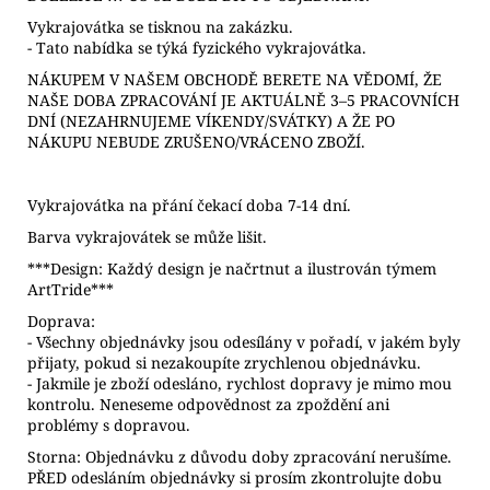
Vykrajovátka se tisknou na zakázku.
- Tato nabídka se týká fyzického vykrajovátka.
NÁKUPEM V NAŠEM OBCHODĚ BERETE NA VĚDOMÍ, ŽE
NAŠE DOBA ZPRACOVÁNÍ JE AKTUÁLNĚ 3–5 PRACOVNÍCH
DNÍ (NEZAHRNUJEME VÍKENDY/SVÁTKY) A ŽE PO
NÁKUPU NEBUDE ZRUŠENO/VRÁCENO ZBOŽÍ.
Vykrajovátka na přání čekací doba 7-14 dní.
Barva vykrajovátek se může lišit.
***Design: Každý design je načrtnut a ilustrován týmem
ArtTride***
Doprava:
- Všechny objednávky jsou odesílány v pořadí, v jakém byly
přijaty, pokud si nezakoupíte zrychlenou objednávku.
- Jakmile je zboží odesláno, rychlost dopravy je mimo mou
kontrolu. Neneseme odpovědnost za zpoždění ani
problémy s dopravou.
Storna: Objednávku z důvodu doby zpracování nerušíme.
PŘED odesláním objednávky si prosím zkontrolujte dobu