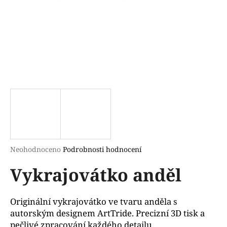
a
j
í
t
?
HLEDAT
Průměrné
Neohodnoceno
Podrobnosti hodnocení
hodnocení
D
Vykrajovátko anděl
produktu
o
je
p
0,0
o
z
Originální vykrajovátko ve tvaru anděla s
r
5
autorským designem ArtTride. Precizní 3D tisk a
u
hvězdiček.
pečlivé zpracování každého detailu.