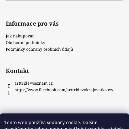
Informace pro vás
Jak nakupovat
Obchodní podmínky
Podmínky ochrany osobních údajů
Kontakt
arttride
@
seznam.cz
https://www.facebook.com/arttridevykrajovatka.cz/
Instagram
Tento web používá soubory cookie. Dalším
procházením tohoto webu vyjadřujete souhlas s jejich