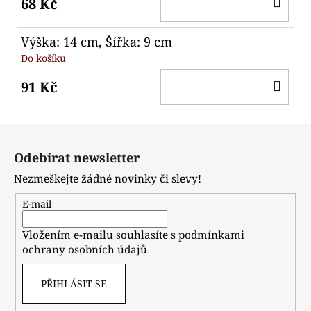
68 Kč
KO
Výška: 14 cm, Šířka: 9 cm
Do košíku
DO
91 Kč
KO
Z
á
Odebírat newsletter
p
Nezmeškejte žádné novinky či slevy!
a
t
E-mail
í
Vložením e-mailu souhlasíte s
podmínkami
ochrany osobních údajů
PŘIHLÁSIT SE