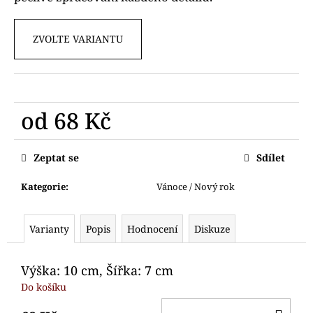
č
u
j
ZVOLTE VARIANTU
e
m
e
od
68 Kč
VYKRAJOVÁTKA
AUTA
Měrná
STAVEBNÍ
cena:
Zeptat se
Sdílet
71
Kč
Kategorie
:
Vánoce / Nový rok
Varianty
Popis
Hodnocení
Diskuze
Výška: 10 cm, Šířka: 7 cm
Do košíku
DO