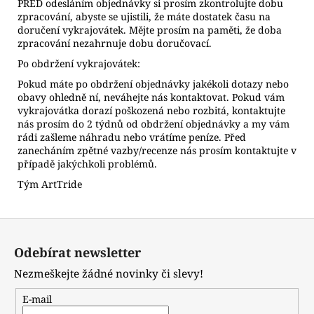
PŘED odesláním objednávky si prosím zkontrolujte dobu
zpracování, abyste se ujistili, že máte dostatek času na
doručení vykrajovátek. Mějte prosím na paměti, že doba
zpracování nezahrnuje dobu doručovací.
Po obdržení vykrajovátek:
Pokud máte po obdržení objednávky jakékoli dotazy nebo
obavy ohledně ní, neváhejte nás kontaktovat. Pokud vám
vykrajovátka dorazí poškozená nebo rozbitá, kontaktujte
nás prosím do 2 týdnů od obdržení objednávky a my vám
rádi zašleme náhradu nebo vrátíme peníze. Před
zanecháním zpětné vazby/recenze nás prosím kontaktujte v
případě jakýchkoli problémů.
Tým ArtTride
Z
á
Odebírat newsletter
p
Nezmeškejte žádné novinky či slevy!
a
t
E-mail