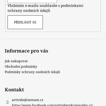
í
Vložením e-mailu souhlasíte s
podmínkami
ochrany osobních údajů
PŘIHLÁSIT SE
Informace pro vás
Jak nakupovat
Obchodní podmínky
Podmínky ochrany osobních údajů
Kontakt
arttride
@
seznam.cz
https://www.facebook.com/arttridevykrajovatka.cz/