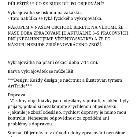
DŮLEŽITÉ !!! CO SE BUDE DÍT PO OBJEDNÁNÍ?
Vykrajovátka se tisknou na zakázku.
- Tato nabídka se týká fyzického vykrajovátka.
NÁKUPEM V NAŠEM OBCHODĚ BERETE NA VĚDOMÍ, ŽE
NAŠE DOBA ZPRACOVÁNÍ JE AKTUÁLNĚ 3–5 PRACOVNÍCH
DNÍ (NEZAHRNUJEME VÍKENDY/SVÁTKY) A ŽE PO
NÁKUPU NEBUDE ZRUŠENO/VRÁCENO ZBOŽÍ.
Vykrajovátka na přání čekací doba 7-14 dní.
Barva vykrajovátek se může lišit.
***Design: Každý design je načrtnut a ilustrován týmem
ArtTride***
Doprava:
- Všechny objednávky jsou odesílány v pořadí, v jakém byly
přijaty, pokud si nezakoupíte zrychlenou objednávku.
- Jakmile je zboží odesláno, rychlost dopravy je mimo mou
kontrolu. Neneseme odpovědnost za zpoždění ani
problémy s dopravou.
Storna: Objednávku z důvodu doby zpracování nerušíme.