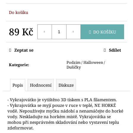
č
u
Do košíku
j
e
m
89 Kč
DO KOŠÍKU
e
Měrná
cena:
Zeptat se
Sdílet
VYKRAJOVÁTKO
MEDVÍDEK
S
Podzim / Halloween /
Kategorie
:
ČEPICÍ
Dušičky
81
Kč
Popis
Hodnocení
Diskuze
- Vykrajovátko je vytištěno 3D tiskem s PLA filamentem.
- Vykrajovátka se myjí pouze v ruce v teplé, NE HORKÉ
vodě. Nepoužívejte myčku nádobí a nenamáčejte do horké
vody. Neskladujte na horkém místě. Vykrajovátka se
mohou při nesprávném skladování nebo vystavení teplu
zdeformovat.