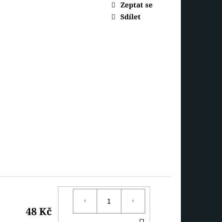
SNĚHULÁK S ČEPICÍ
Zeptat se
Sdílet
48 Kč
DO