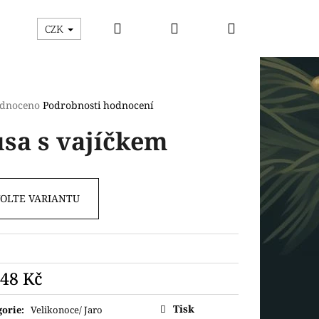
Hledat
Přihlášení
Nákupní
ýhodný box
Vykrajovátka
Razítka s vykrajová
CZK
košík
rné
dnoceno
Podrobnosti hodnocení
cení
sa s vajíčkem
ktu
VOLTE VARIANTU
ček.
Následující
48 Kč
ná
Tisk
gorie
:
Velikonoce/ Jaro