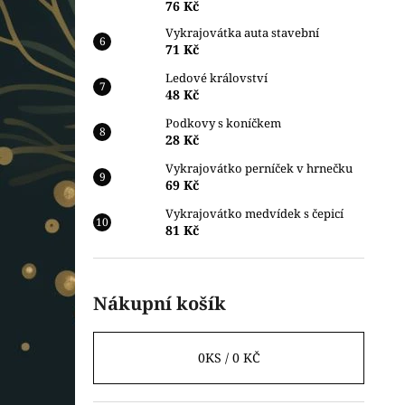
76 Kč
Vykrajovátka auta stavební
71 Kč
Ledové království
48 Kč
Podkovy s koníčkem
28 Kč
Vykrajovátko perníček v hrnečku
69 Kč
Vykrajovátko medvídek s čepicí
81 Kč
Nákupní košík
0
KS /
0 KČ