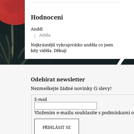
Hodnoceni
Anděl
Adéla
|
Hodnocení produktu je 5 z 5 hvězdiček.
Nejkrásnější vykrajovátko anděla co jsem
kdy viděla. Děkuji
Z
á
Odebírat newsletter
p
Nezmeškejte žádné novinky či slevy!
a
t
E-mail
í
Vložením e-mailu souhlasíte s
podmínkami o
PŘIHLÁSIT SE