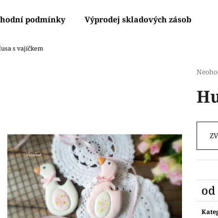
hodní podmínky
Výprodej skladových zásob
V
usa s vajíčkem
Co potřebujete najít?
Průmě
Neoho
hodno
Hu
produ
HLEDAT
je
0,0
z
5
Doporučujeme
Z
hvězdi
od
Měr
cena:
Kate