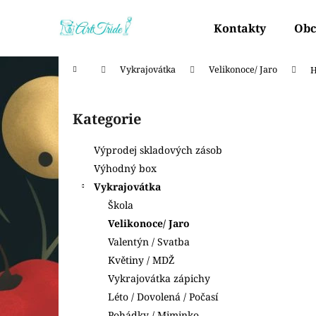
K
Přejít
na
o
Kontakty
Obc
obsah
Zpět
Zpět
š
do
do
í
Domů
Vykrajovátka
Velikonoce/ Jaro
H
k
obchodu
obchodu
P
o
Kategorie
Přeskočit
s
kategorie
t
Výprodej skladových zásob
r
Výhodný box
a
Vykrajovátka
n
Škola
n
Velikonoce/ Jaro
í
Valentýn / Svatba
p
Květiny / MDŽ
a
Vykrajovátka zápichy
n
Léto / Dovolená / Počasí
e
Pohádky / Miminko