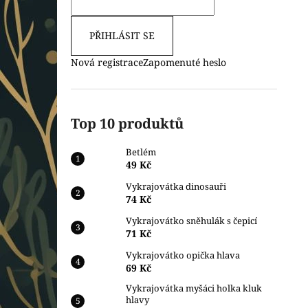
PŘIHLÁSIT SE
Nová registrace
Zapomenuté heslo
Top 10 produktů
Betlém
49 Kč
Vykrajovátka dinosauři
74 Kč
Vykrajovátko sněhulák s čepicí
71 Kč
Vykrajovátko opička hlava
69 Kč
Vykrajovátka myšáci holka kluk
hlavy