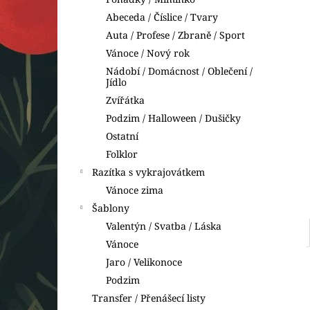
BETLÉM
l
Abeceda / Číslice / Tvary
49 Kč
Auta / Profese / Zbraně / Sport
Vánoce / Nový rok
Nádobí / Domácnost / Oblečení /
Jídlo
Zvířátka
Podzim / Halloween / Dušičky
Ostatní
Folklor
Razítka s vykrajovátkem
Vánoce zima
Šablony
Valentýn / Svatba / Láska
Vánoce
Jaro / Velikonoce
Podzim
Transfer / Přenášecí listy