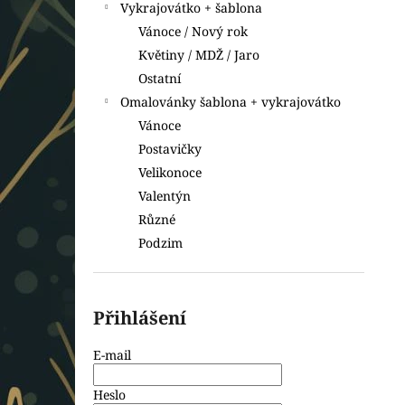
Vykrajovátko + šablona
Vánoce / Nový rok
Květiny / MDŽ / Jaro
Ostatní
Omalovánky šablona + vykrajovátko
Vánoce
Postavičky
Velikonoce
Valentýn
Různé
Podzim
Přihlášení
E-mail
Heslo