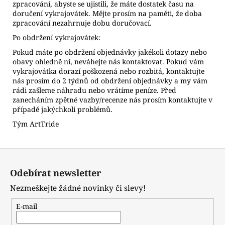
zpracování, abyste se ujistili, že máte dostatek času na
doručení vykrajovátek. Mějte prosím na paměti, že doba
zpracování nezahrnuje dobu doručovací.
Po obdržení vykrajovátek:
Pokud máte po obdržení objednávky jakékoli dotazy nebo
obavy ohledně ní, neváhejte nás kontaktovat. Pokud vám
vykrajovátka dorazí poškozená nebo rozbitá, kontaktujte
nás prosím do 2 týdnů od obdržení objednávky a my vám
rádi zašleme náhradu nebo vrátíme peníze. Před
zanecháním zpětné vazby/recenze nás prosím kontaktujte v
případě jakýchkoli problémů.
Tým ArtTride
Z
á
Odebírat newsletter
p
Nezmeškejte žádné novinky či slevy!
a
t
E-mail
í