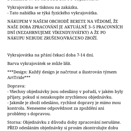
Vykrajovátka se tisknou na zakázku.
- Tato nabídka se týká fyzického vykrajovátka.
NÁKUPEM V NAŠEM OBCHODĚ BERETE NA VĚDOMÍ, ŽE
NAŠE DOBA ZPRACOVÁNÍ JE AKTUÁLNĚ 3–5 PRACOVNÍCH
DNÍ (NEZAHRNUJEME VÍKENDY/SVÁTKY) A ŽE PO
NÁKUPU NEBUDE ZRUŠENO/VRÁCENO ZBOŽÍ.
Vykrajovátka na přání čekací doba 7-14 dní.
Barva vykrajovátek se může lišit.
***Design: Každý design je načrtnut a ilustrován týmem
ArtTride***
Doprava:
- Všechny objednávky jsou odesílány v pořadí, v jakém byly
přijaty, pokud si nezakoupíte zrychlenou objednávku.
- Jakmile je zboží odesláno, rychlost dopravy je mimo mou
kontrolu. Neneseme odpovědnost za zpoždění ani
problémy s dopravou.
Storna: Objednávku z důvodu doby zpracování nerušíme.
PŘED odesláním objednávky si prosím zkontrolujte dobu