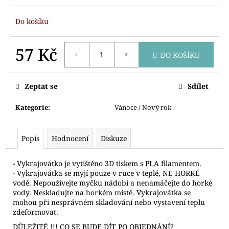
č
u
Do košíku
j
e
m
57 Kč
DO KOŠÍKU
e
Měrná
cena:
Zeptat se
Sdílet
VYKRAJOVÁTKO
MEDVÍDEK
Kategorie
:
Vánoce / Nový rok
89
Kč
Popis
Hodnocení
Diskuze
- Vykrajovátko je vytištěno 3D tiskem s PLA filamentem.
- Vykrajovátka se myjí pouze v ruce v teplé, NE HORKÉ
vodě. Nepoužívejte myčku nádobí a nenamáčejte do horké
vody. Neskladujte na horkém místě. Vykrajovátka se
mohou při nesprávném skladování nebo vystavení teplu
zdeformovat.
DŮLEŽITÉ !!! CO SE BUDE DÍT PO OBJEDNÁNÍ?