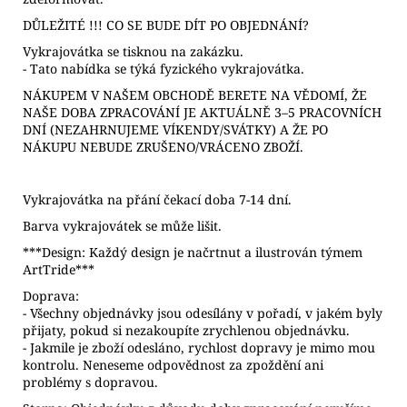
DŮLEŽITÉ !!! CO SE BUDE DÍT PO OBJEDNÁNÍ?
Vykrajovátka se tisknou na zakázku.
- Tato nabídka se týká fyzického vykrajovátka.
NÁKUPEM V NAŠEM OBCHODĚ BERETE NA VĚDOMÍ, ŽE
NAŠE DOBA ZPRACOVÁNÍ JE AKTUÁLNĚ 3–5 PRACOVNÍCH
DNÍ (NEZAHRNUJEME VÍKENDY/SVÁTKY) A ŽE PO
NÁKUPU NEBUDE ZRUŠENO/VRÁCENO ZBOŽÍ.
Vykrajovátka na přání čekací doba 7-14 dní.
Barva vykrajovátek se může lišit.
***Design: Každý design je načrtnut a ilustrován týmem
ArtTride***
Doprava:
- Všechny objednávky jsou odesílány v pořadí, v jakém byly
přijaty, pokud si nezakoupíte zrychlenou objednávku.
- Jakmile je zboží odesláno, rychlost dopravy je mimo mou
kontrolu. Neneseme odpovědnost za zpoždění ani
problémy s dopravou.