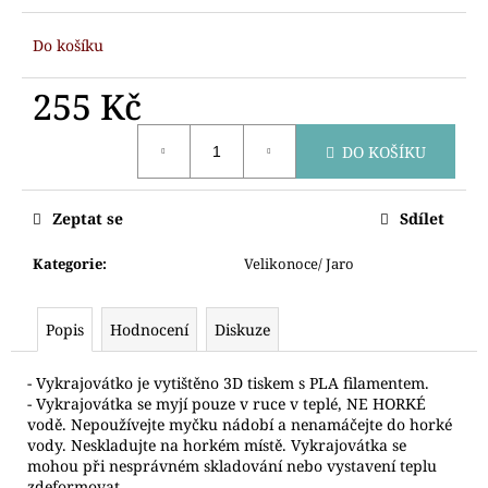
č
u
Do košíku
j
e
255 Kč
m
e
Měrná
DO KOŠÍKU
cena:
VYKRAJOVÁTKO
DUCH
Zeptat se
Sdílet
66
Kč
Kategorie
:
Velikonoce/ Jaro
Popis
Hodnocení
Diskuze
- Vykrajovátko je vytištěno 3D tiskem s PLA filamentem.
- Vykrajovátka se myjí pouze v ruce v teplé, NE HORKÉ
vodě. Nepoužívejte myčku nádobí a nenamáčejte do horké
vody. Neskladujte na horkém místě. Vykrajovátka se
mohou při nesprávném skladování nebo vystavení teplu
zdeformovat.