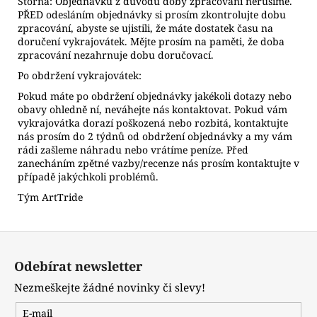
Storna: Objednávku z důvodu doby zpracování nerušíme.
PŘED odesláním objednávky si prosím zkontrolujte dobu
zpracování, abyste se ujistili, že máte dostatek času na
doručení vykrajovátek. Mějte prosím na paměti, že doba
zpracování nezahrnuje dobu doručovací.
Po obdržení vykrajovátek:
Pokud máte po obdržení objednávky jakékoli dotazy nebo
obavy ohledně ní, neváhejte nás kontaktovat. Pokud vám
vykrajovátka dorazí poškozená nebo rozbitá, kontaktujte
nás prosím do 2 týdnů od obdržení objednávky a my vám
rádi zašleme náhradu nebo vrátíme peníze. Před
zanecháním zpětné vazby/recenze nás prosím kontaktujte v
případě jakýchkoli problémů.
Tým ArtTride
Z
á
Odebírat newsletter
p
Nezmeškejte žádné novinky či slevy!
a
t
E-mail