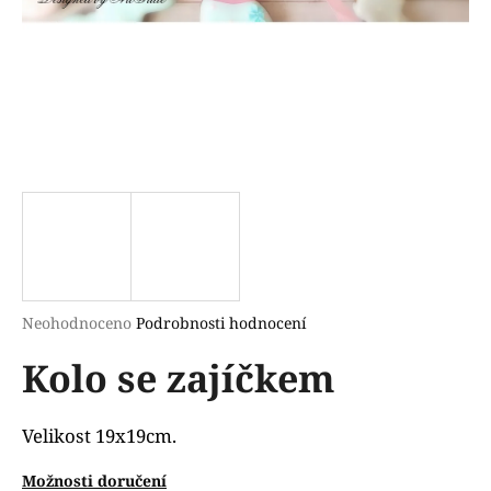
a
j
í
t
?
HLEDAT
Průměrné
Neohodnoceno
Podrobnosti hodnocení
hodnocení
D
Kolo se zajíčkem
produktu
o
je
p
0,0
o
z
Velikost 19x19cm.
r
5
u
hvězdiček.
Možnosti doručení