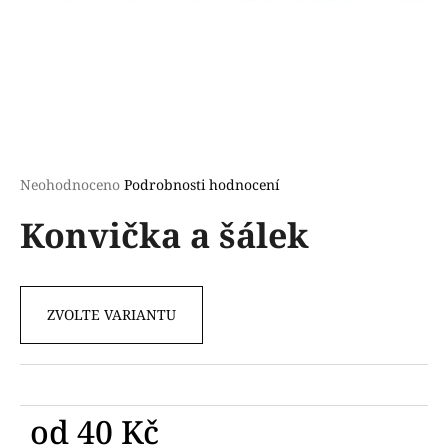
a
j
í
t
?
Průměrné
Neohodnoceno
Podrobnosti hodnocení
hodnocení
Konvička a šálek
produktu
HLEDAT
je
0,0
z
5
ZVOLTE VARIANTU
D
hvězdiček.
o
p
o
r
od
40 Kč
u