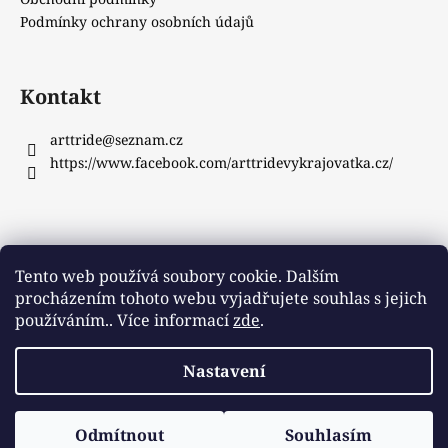
Podmínky ochrany osobních údajů
Kontakt
arttride
@
seznam.cz
https://www.facebook.com/arttridevykrajovatka.cz/
Instagram
Tento web používá soubory cookie. Dalším
procházením tohoto webu vyjadřujete souhlas s jejich
používáním.. Více informací
zde
.
Sledovat na Instagramu
Nastavení
Vytvořil Shoptet
Copyright 2026
ArtTride
. Všechna práva vyhrazena.
Odmítnout
Souhlasím
Upravit nastavení cookies