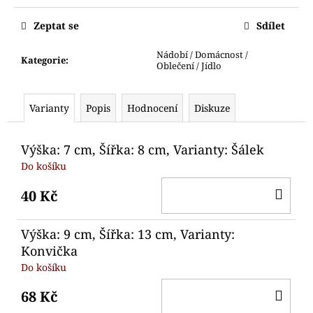
č
Měrná
u
cena:
Zeptat se
Sdílet
j
e
Nádobí / Domácnost /
Kategorie
:
m
Oblečení / Jídlo
e
Varianty
Popis
Hodnocení
Diskuze
VYKRAJOVÁTKO
SNĚHULÁK
S
Výška: 7 cm, Šířka: 8 cm, Varianty: Šálek
ČEPICÍ
Do košíku
71
Kč
DO
40 Kč
KO
Výška: 9 cm, Šířka: 13 cm, Varianty:
Konvička
Do košíku
DO
68 Kč