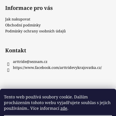
Informace pro vás
Jak nakupovat
Obchodní podmínky
Podmínky ochrany osobních údajů
Kontakt
arttride
@
seznam.cz
https://www.facebook.com/arttridevykrajovatka.cz/
Instagram
Tento web používá soubory cookie. Dalším
procházením tohoto webu vyjadřujete souhlas s jejich
používáním.. Více informací
zde
.
Sledovat na Instagramu