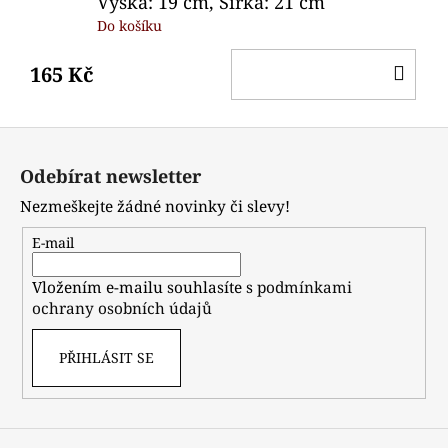
Výška: 19 cm, Šířka: 21 cm
Do košíku
DO
165 Kč
KO
Z
á
Odebírat newsletter
p
Nezmeškejte žádné novinky či slevy!
a
t
E-mail
í
Vložením e-mailu souhlasíte s
podmínkami
ochrany osobních údajů
PŘIHLÁSIT SE