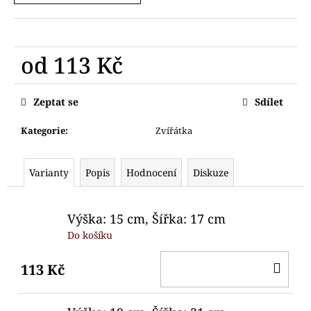
č
u
j
e
od
113 Kč
m
e
Měrná
cena:
Zeptat se
Sdílet
VYKRAJOVÁTKA
MYŠÁCI
Kategorie
:
Zvířátka
HOLKA
KLUK
HLAVY
Varianty
Popis
Hodnocení
Diskuze
76
Kč
Výška: 15 cm, Šířka: 17 cm
Do košíku
DO
113 Kč
KO