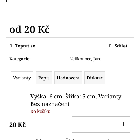
č
u
j
e
od
20 Kč
m
e
Měrná
cena:
Zeptat se
Sdílet
VYKRAJOVÁTKA
ADVETNÍ
Kategorie
:
Velikonoce/ Jaro
KALENDÁŘ
4CM
103
Varianty
Popis
Hodnocení
Diskuze
Kč
Výška: 6 cm, Šířka: 5 cm, Varianty:
Bez naznačení
Do košíku
DO
20 Kč
KO