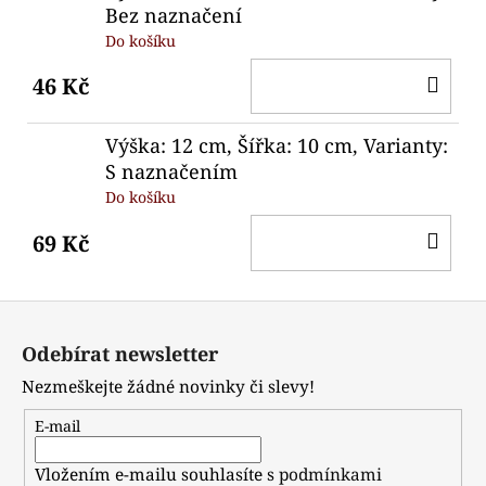
Bez naznačení
Do košíku
DO
46 Kč
KO
Výška: 12 cm, Šířka: 10 cm, Varianty:
S naznačením
Do košíku
DO
69 Kč
KO
Z
á
Odebírat newsletter
p
Nezmeškejte žádné novinky či slevy!
a
t
E-mail
í
Vložením e-mailu souhlasíte s
podmínkami