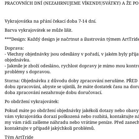
PRACOVNÍCH DNÍ (NEZAHRNUJEME VÍKENDY/SVÁTKY) A ŽE P
Vykrajovátka na přání čekací doba 7-14 dní.
Barva vykrajovátek se může lišit.
***Design: Každý design je načrtnut a ilustrován týmem ArtTrid
Doprava:
- Všechny objednávky jsou odesílány v pořadí, v jakém byly přij
objednávku.
- Jakmile je zboží odesláno, rychlost dopravy je mimo mou kont
problémy s dopravou.
Storna: Objednávku z důvodu doby zpracování nerušíme. PŘED o
dobu zpracování, abyste se ujistili, že máte dostatek času na do
doba zpracování nezahrnuje dobu doručovací.
Po obdržení vykrajovátek:
Pokud máte po obdržení objednávky jakékoli dotazy nebo obavy 
vám vykrajovátka dorazí poškozená nebo rozbitá, kontaktujte n
my vám rádi zašleme náhradu nebo vrátíme peníze. Před zanec
kontaktujte v případě jakýchkoli problémů.
Tým ArtTride