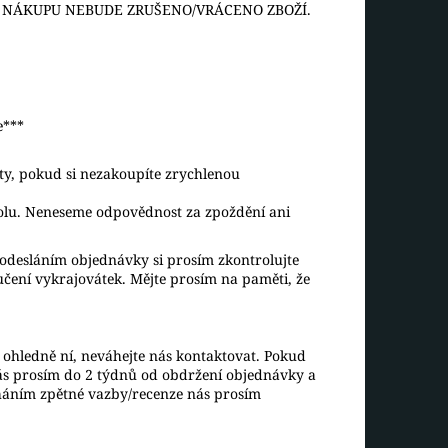
O NÁKUPU NEBUDE ZRUŠENO/VRÁCENO ZBOŽÍ.
e***
aty, pokud si nezakoupíte zrychlenou
rolu. Neneseme odpovědnost za zpoždění ani
desláním objednávky si prosím zkontrolujte
ručení vykrajovátek. Mějte prosím na paměti, že
ohledně ní, neváhejte nás kontaktovat. Pokud
ás prosím do 2 týdnů od obdržení objednávky a
háním zpětné vazby/recenze nás prosím