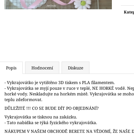
Měr
VYKRAJOVÁTKO SANTA A PANÍ
VYKRAJOVÁTKA
SANTOVÁ
4CM
cena:
Kate
75 Kč
103 Kč
Popis
Hodnocení
Diskuze
- Vykrajovátko je vytištěno 3D tiskem s PLA filamentem.
- Vykrajovátka se myjí pouze v ruce v teplé, NE HORKÉ vodě. N
horké vody. Neskladujte na horkém místě. Vykrajovátka se moh
teplu zdeformovat.
DŮLEŽITÉ !!! CO SE BUDE DÍT PO OBJEDNÁNÍ?
Vykrajovátka se tisknou na zakázku.
- Tato nabídka se týká fyzického vykrajovátka.
NÁKUPEM V NAŠEM OBCHODĚ BERETE NA VĚDOMÍ, ŽE NAŠE D