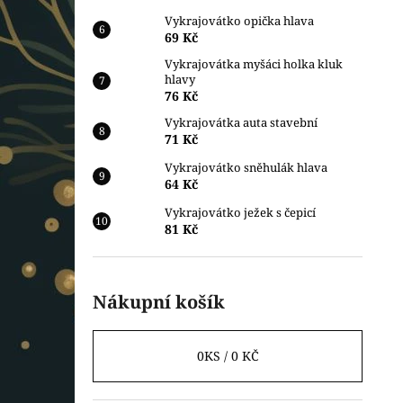
Vykrajovátko opička hlava
69 Kč
Vykrajovátka myšáci holka kluk
hlavy
76 Kč
Vykrajovátka auta stavební
71 Kč
Vykrajovátko sněhulák hlava
64 Kč
Vykrajovátko ježek s čepicí
81 Kč
Nákupní košík
0
KS /
0 KČ