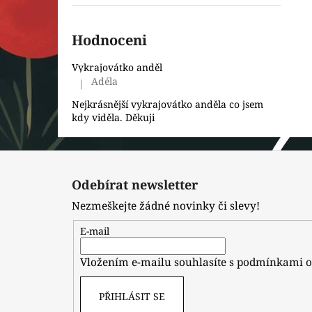
Hodnoceni
Vykrajovátko anděl
Adéla
|
Hodnocení produktu je 5 z 5 hvězdiček.
Nejkrásnější vykrajovátko anděla co jsem
kdy viděla. Děkuji
Z
á
Odebírat newsletter
p
Nezmeškejte žádné novinky či slevy!
a
t
E-mail
í
Vložením e-mailu souhlasíte s
podmínkami o
PŘIHLÁSIT SE