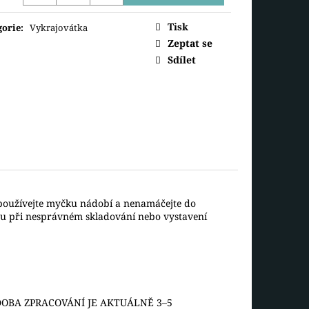
ná
 ADVETNÍ KALENDÁŘ
Tisk
gorie
:
Vykrajovátka
Zeptat se
Sdílet
epoužívejte myčku nádobí a nenamáčejte do
ou při nesprávném skladování nebo vystavení
OBA ZPRACOVÁNÍ JE AKTUÁLNĚ 3–5