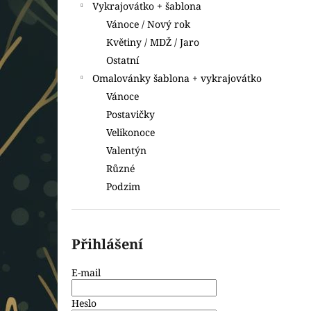
Vykrajovátko + šablona
Vánoce / Nový rok
Květiny / MDŽ / Jaro
Ostatní
Omalovánky šablona + vykrajovátko
Vánoce
Postavičky
Velikonoce
Valentýn
Různé
Podzim
Přihlášení
E-mail
Heslo