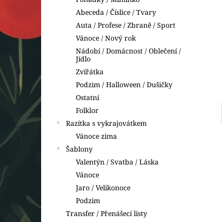
VYKRAJOVÁTKA DINOSAUŘI
l
Abeceda / Číslice / Tvary
74 Kč
Auta / Profese / Zbraně / Sport
Vánoce / Nový rok
Nádobí / Domácnost / Oblečení /
Jídlo
Zvířátka
Podzim / Halloween / Dušičky
Ostatní
Folklor
Razítka s vykrajovátkem
Vánoce zima
Šablony
Valentýn / Svatba / Láska
Vánoce
Jaro / Velikonoce
Podzim
Transfer / Přenášecí listy