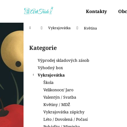
K
Přejít
na
o
Kontakty
Obc
obsah
Zpět
Zpět
š
do
do
í
Domů
Vykrajovátka
Květina
k
obchodu
obchodu
P
o
Kategorie
Přeskočit
s
kategorie
t
Výprodej skladových zásob
r
Výhodný box
a
Vykrajovátka
n
Škola
n
Velikonoce/ Jaro
í
Valentýn / Svatba
p
Květiny / MDŽ
a
Vykrajovátka zápichy
n
Léto / Dovolená / Počasí
e
Pohádky / Miminko