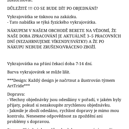
DŮLEŽITÉ !!! CO SE BUDE DÍT PO OBJEDNÁNÍ?
Vykrajovátka se tisknou na zakázku.
- Tato nabídka se týká fyzického vykrajovátka.
NÁKUPEM V NAŠEM OBCHODĚ BERETE NA VĚDOMÍ, ŽE
NAŠE DOBA ZPRACOVÁNÍ JE AKTUÁLNĚ 3–5 PRACOVNÍCH
DNÍ (NEZAHRNUJEME VÍKENDY/SVÁTKY) A ŽE PO
NÁKUPU NEBUDE ZRUŠENO/VRÁCENO ZBOŽÍ.
Vykrajovátka na přání čekací doba 7-14 dní.
Barva vykrajovátek se může lišit.
***Design: Každý design je načrtnut a ilustrován týmem
ArtTride***
Doprava:
- Všechny objednávky jsou odesílány v pořadí, v jakém byly
přijaty, pokud si nezakoupíte zrychlenou objednávku.
- Jakmile je zboží odesláno, rychlost dopravy je mimo mou
kontrolu. Neneseme odpovědnost za zpoždění ani
problémy s dopravou.