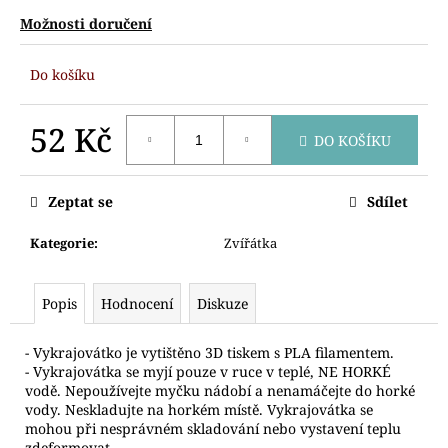
č
u
Možnosti doručení
j
e
Do košíku
m
e
52 Kč
DO KOŠÍKU
Měrná
VYKRAJOVÁTKO
cena:
MEDVÍDEK
Zeptat se
Sdílet
89
Kč
Kategorie
:
Zvířátka
Popis
Hodnocení
Diskuze
- Vykrajovátko je vytištěno 3D tiskem s PLA filamentem.
- Vykrajovátka se myjí pouze v ruce v teplé, NE HORKÉ
vodě. Nepoužívejte myčku nádobí a nenamáčejte do horké
vody. Neskladujte na horkém místě. Vykrajovátka se
mohou při nesprávném skladování nebo vystavení teplu
zdeformovat.