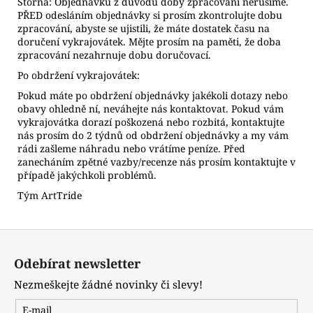
Storna: Objednávku z důvodu doby zpracování nerušíme.
PŘED odesláním objednávky si prosím zkontrolujte dobu
zpracování, abyste se ujistili, že máte dostatek času na
doručení vykrajovátek. Mějte prosím na paměti, že doba
zpracování nezahrnuje dobu doručovací.
Po obdržení vykrajovátek:
Pokud máte po obdržení objednávky jakékoli dotazy nebo
obavy ohledně ní, neváhejte nás kontaktovat. Pokud vám
vykrajovátka dorazí poškozená nebo rozbitá, kontaktujte
nás prosím do 2 týdnů od obdržení objednávky a my vám
rádi zašleme náhradu nebo vrátíme peníze. Před
zanecháním zpětné vazby/recenze nás prosím kontaktujte v
případě jakýchkoli problémů.
Tým ArtTride
Z
á
Odebírat newsletter
p
Nezmeškejte žádné novinky či slevy!
a
t
E-mail