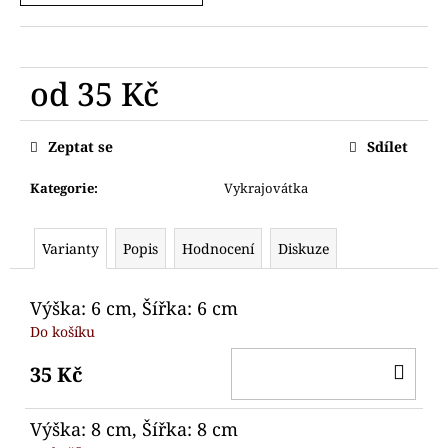
č
u
j
e
od
35 Kč
m
e
Měrná
cena:
Zeptat se
Sdílet
VYKRAJOVÁTKO
NETOPÝR
Kategorie
:
Vykrajovátka
75
Kč
Varianty
Popis
Hodnocení
Diskuze
Výška: 6 cm, Šířka: 6 cm
Do košíku
DO
35 Kč
KO
Výška: 8 cm, Šířka: 8 cm