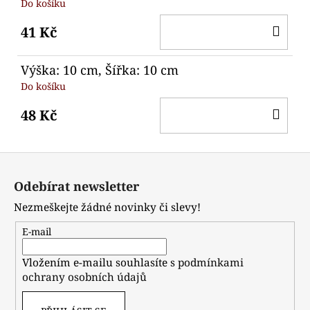
Do košíku
DO
41 Kč
KO
Výška: 10 cm, Šířka: 10 cm
Do košíku
DO
48 Kč
KO
Z
á
Odebírat newsletter
p
Nezmeškejte žádné novinky či slevy!
a
t
E-mail
í
Vložením e-mailu souhlasíte s
podmínkami
ochrany osobních údajů