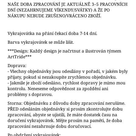
NAŠE DOBA ZPRACOVÁNÍ JE AKTUÁLNĚ 3–5 PRACOVNÍCH
DNÍ (NEZAHRNUJEME VÍKENDY/SVÁTKY) A ŽE PO
NÁKUPU NEBUDE ZRUŠENO/VRÁCENO ZBOŽÍ.
Vykrajovátka na přání čekací doba 7-14 dní.
Barva vykrajovátek se může lišit.
***Design: Každý design je načrtnut a ilustrován týmem
ArtTride***
Doprava:
- Všechny objednávky jsou odesílány v pořadí, v jakém byly
přijaty, pokud si nezakoupíte zrychlenou objednávku.
- Jakmile je zboží odesláno, rychlost dopravy je mimo mou
kontrolu. Neneseme odpovědnost za zpoždění ani
problémy s dopravou.
Storna: Objednávku z důvodu doby zpracování nerušíme.
PŘED odesláním objednávky si prosím zkontrolujte dobu
zpracování, abyste se ujistili, že máte dostatek času na
doručení vykrajovátek. Mějte prosím na paměti, že doba
zpracování nezahrnuje dobu doručovací.
Po obdržení vykrajovátek: