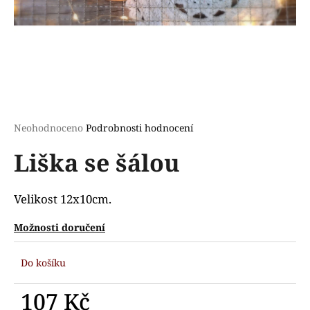
a
j
í
t
?
Průměrné
Neohodnoceno
Podrobnosti hodnocení
hodnocení
Liška se šálou
produktu
HLEDAT
je
0,0
z
Velikost 12x10cm.
5
D
hvězdiček.
Možnosti doručení
o
p
Do košíku
o
r
107 Kč
u