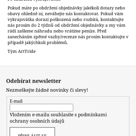
Pokud máte po obdržení objednávky jakékoli dotazy nebo
obavy ohledně ní, neváhejte nás kontaktovat. Pokud vám
vykrajovátka dorazí poškozená nebo rozbitá, kontaktujte
nás prosím do 2 týdnů od obdržení objednávky a my vám
rádi zašleme náhradu nebo vrátíme peníze. Před
zanecháním zpětné vazby/recenze nás prosím kontaktujte v
případě jakýchkoli problémů.
Tým ArtTride
Z
á
Odebírat newsletter
p
Nezmeškejte žádné novinky či slevy!
a
t
E-mail
í
Vložením e-mailu souhlasíte s
podmínkami
ochrany osobních údajů
PŘIHLÁSIT SE