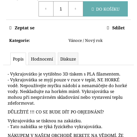
č
Měrná
u
DO KOŠÍKU
cena:
j
e
m
Zeptat se
Sdílet
e
Kategorie
:
Vánoce / Nový rok
VYKRAJOVÁTKO
OPIČKA
Popis
Hodnocení
Diskuze
HLAVA
69
- Vykrajovátko je vytištěno 3D tiskem s PLA filamentem.
Kč
- Vykrajovátka se myjí pouze v ruce v teplé, NE HORKÉ
vodě. Nepoužívejte myčku nádobí a nenamáčejte do horké
vody. Neskladujte na horkém místě. Vykrajovátka se
mohou při nesprávném skladování nebo vystavení teplu
zdeformovat.
DŮLEŽITÉ !!! CO SE BUDE DÍT PO OBJEDNÁNÍ?
Vykrajovátka se tisknou na zakázku.
- Tato nabídka se týká fyzického vykrajovátka.
NÁKUPEM V NAŠEM OBCHODĚ BERETE NA VĚDOMÍ, ŽE