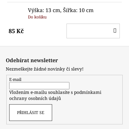
Výška: 13 cm, Šířka: 10 cm
Do košíku
DO
85 Kč
KO
Z
á
Odebírat newsletter
p
Nezmeškejte žádné novinky či slevy!
a
t
E-mail
í
Vložením e-mailu souhlasíte s
podmínkami
ochrany osobních údajů
PŘIHLÁSIT SE