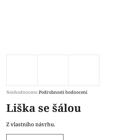
a
j
í
t
?
HLEDAT
Průměrné
Neohodnoceno
Podrobnosti hodnocení
hodnocení
D
Liška se šálou
produktu
o
je
p
0,0
o
z
Z vlastního návrhu.
r
5
u
hvězdiček.