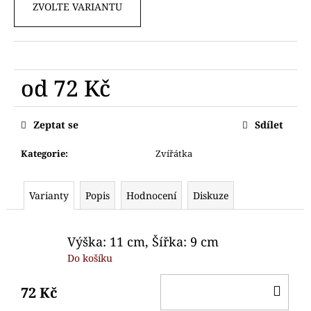
č
ZVOLTE VARIANTU
u
j
e
m
e
od
72 Kč
Měrná
VYKRAJOVÁTKO
cena:
Zeptat se
Sdílet
SANTA
A
PANÍ
Kategorie
:
Zvířátka
SANTOVÁ
75
Varianty
Popis
Hodnocení
Diskuze
Kč
Výška: 11 cm, Šířka: 9 cm
Do košíku
DO
72 Kč
KO