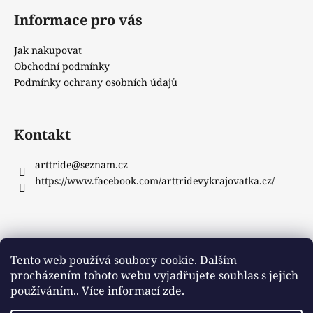
Informace pro vás
Jak nakupovat
Obchodní podmínky
Podmínky ochrany osobních údajů
Kontakt
arttride
@
seznam.cz
https://www.facebook.com/arttridevykrajovatka.cz/
Instagram
Tento web používá soubory cookie. Dalším
procházením tohoto webu vyjadřujete souhlas s jejich
používáním.. Více informací
zde
.
Sledovat na Instagramu