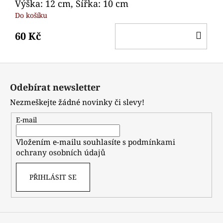
Výška: 12 cm, Šířka: 10 cm
Do košíku
DO
60 Kč
KO
Z
á
Odebírat newsletter
p
Nezmeškejte žádné novinky či slevy!
a
t
E-mail
í
Vložením e-mailu souhlasíte s
podmínkami
ochrany osobních údajů
PŘIHLÁSIT SE