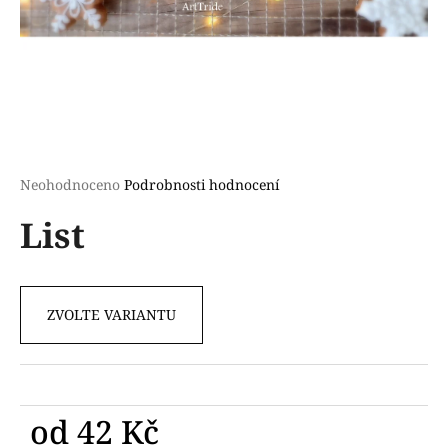
a
j
í
t
?
Průměrné
Neohodnoceno
Podrobnosti hodnocení
hodnocení
List
produktu
HLEDAT
je
0,0
z
5
ZVOLTE VARIANTU
D
hvězdiček.
o
p
o
r
od
42 Kč
u