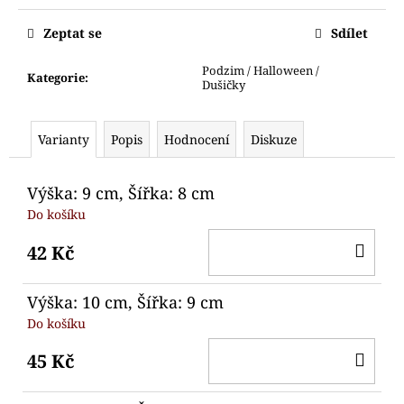
č
Měrná
u
cena:
Zeptat se
Sdílet
j
e
Podzim / Halloween /
Kategorie
:
m
Dušičky
e
Varianty
Popis
Hodnocení
Diskuze
VYKRAJOVÁTKA
MYŠÁCI
HOLKA
Výška: 9 cm, Šířka: 8 cm
KLUK
Do košíku
HLAVY
76
DO
42 Kč
Kč
KO
Výška: 10 cm, Šířka: 9 cm
Do košíku
DO
45 Kč
KO