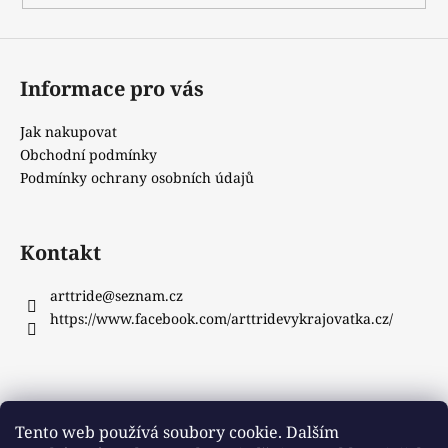
Informace pro vás
Jak nakupovat
Obchodní podmínky
Podmínky ochrany osobních údajů
Kontakt
arttride
@
seznam.cz
https://www.facebook.com/arttridevykrajovatka.cz/
Instagram
Tento web používá soubory cookie. Dalším