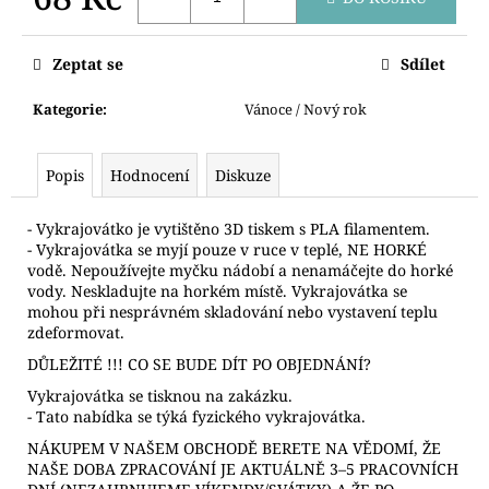
č
u
Měrná
cena:
j
Zeptat se
Sdílet
e
m
Kategorie
:
Vánoce / Nový rok
e
Popis
Hodnocení
Diskuze
VYKRAJOVÁTKA
ADVETNÍ
KALENDÁŘ
- Vykrajovátko je vytištěno 3D tiskem s PLA filamentem.
4CM
- Vykrajovátka se myjí pouze v ruce v teplé, NE HORKÉ
vodě. Nepoužívejte myčku nádobí a nenamáčejte do horké
103
Kč
vody. Neskladujte na horkém místě. Vykrajovátka se
mohou při nesprávném skladování nebo vystavení teplu
zdeformovat.
DŮLEŽITÉ !!! CO SE BUDE DÍT PO OBJEDNÁNÍ?
Vykrajovátka se tisknou na zakázku.
- Tato nabídka se týká fyzického vykrajovátka.
NÁKUPEM V NAŠEM OBCHODĚ BERETE NA VĚDOMÍ, ŽE
NAŠE DOBA ZPRACOVÁNÍ JE AKTUÁLNĚ 3–5 PRACOVNÍCH