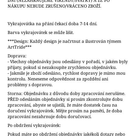
DNÍ (NEZAHRNUJEME VÍKENDY/SVÁTKY) A ŽE PO
NÁKUPU NEBUDE ZRUŠENO/VRÁCENO ZBOŽÍ.
Vykrajovátka na přání čekací doba 7-14 dní.
Barva vykrajovátek se může lišit.
***Design: Každý design je načrtnut a ilustrován týmem
ArtTride***
Doprava:
- Všechny objednávky jsou odesílány v pořadí, v jakém byly
přijaty, pokud si nezakoupíte zrychlenou objednávku.
- Jakmile je zboží odesláno, rychlost dopravy je mimo mou
kontrolu. Neneseme odpovědnost za zpoždění ani
problémy s dopravou.
Storna: Objednávku z důvodu doby zpracování nerušíme.
PŘED odesláním objednávky si prosím zkontrolujte dobu
zpracování, abyste se ujistili, že máte dostatek času na
doručení vykrajovátek. Mějte prosím na paměti, že doba
zpracování nezahrnuje dobu doručovací.
Po obdržení vykrajovátek:
Pokud máte po obdržení objednávky jakékoli dotazy nebo