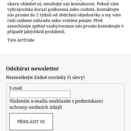
obavy ohledně ní, neváhejte nás kontaktovat. Pokud vám
vykrajovátka dorazí poškozená nebo rozbitá, kontaktujte
nás prosím do 2 týdnů od obdržení objednávky a my vám
rádi zašleme náhradu nebo vrátíme peníze. Před
zanecháním zpětné vazby/recenze nás prosím kontaktujte v
případě jakýchkoli problémů.
Tým ArtTride
Z
á
Odebírat newsletter
p
Nezmeškejte žádné novinky či slevy!
a
t
E-mail
í
Vložením e-mailu souhlasíte s
podmínkami
ochrany osobních údajů
PŘIHLÁSIT SE