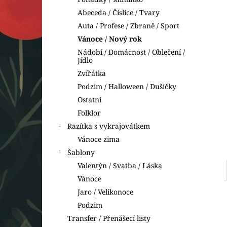
BETLÉM
l
Abeceda / Číslice / Tvary
49 Kč
Auta / Profese / Zbraně / Sport
Vánoce / Nový rok
Nádobí / Domácnost / Oblečení /
Jídlo
Zvířátka
Podzim / Halloween / Dušičky
Ostatní
Folklor
Razítka s vykrajovátkem
Vánoce zima
Šablony
Valentýn / Svatba / Láska
Vánoce
Jaro / Velikonoce
Podzim
Transfer / Přenášecí listy