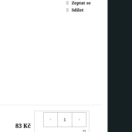
SNĚHULÁK S ČEPICÍ
Zeptat se
Sdílet
83 Kč
DO