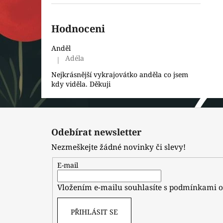
Hodnoceni
Anděl
Adéla
|
Hodnocení produktu je 5 z 5 hvězdiček.
Nejkrásnější vykrajovátko anděla co jsem
kdy viděla. Děkuji
Z
á
Odebírat newsletter
p
Nezmeškejte žádné novinky či slevy!
a
t
E-mail
í
Vložením e-mailu souhlasíte s
podmínkami o
PŘIHLÁSIT SE