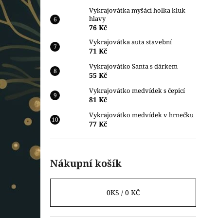
Vykrajovátka myšáci holka kluk
hlavy
76 Kč
Vykrajovátka auta stavební
71 Kč
Vykrajovátko Santa s dárkem
55 Kč
Vykrajovátko medvídek s čepicí
81 Kč
Vykrajovátko medvídek v hrnečku
77 Kč
Nákupní košík
0
KS /
0 KČ