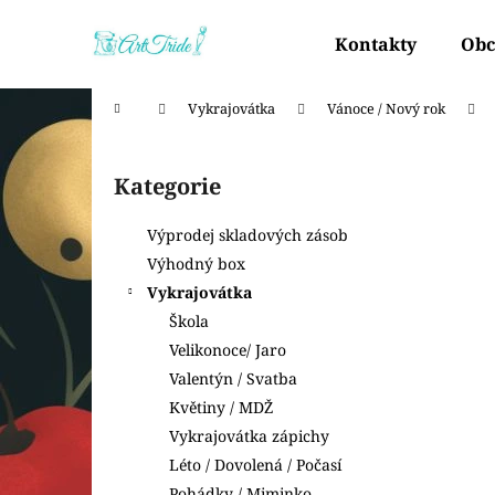
K
Přejít
na
o
Kontakty
Obc
obsah
Zpět
Zpět
š
do
do
í
Domů
Vykrajovátka
Vánoce / Nový rok
k
obchodu
obchodu
P
o
Kategorie
Přeskočit
s
kategorie
t
Výprodej skladových zásob
r
Výhodný box
a
Vykrajovátka
n
Škola
n
Velikonoce/ Jaro
í
Valentýn / Svatba
p
Květiny / MDŽ
a
Vykrajovátka zápichy
n
Léto / Dovolená / Počasí
e
Pohádky / Miminko