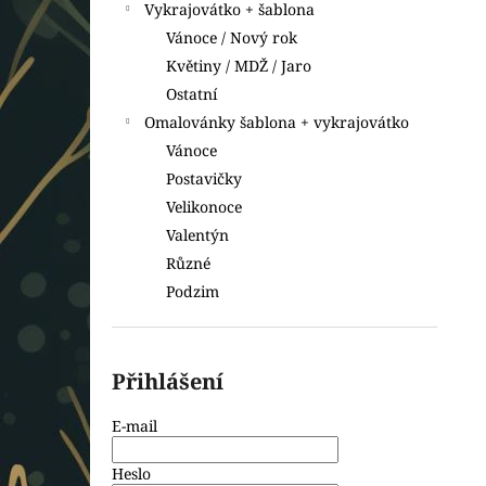
Vykrajovátko + šablona
Vánoce / Nový rok
Květiny / MDŽ / Jaro
Ostatní
Omalovánky šablona + vykrajovátko
Vánoce
Postavičky
Velikonoce
Valentýn
Různé
Podzim
Přihlášení
E-mail
Heslo