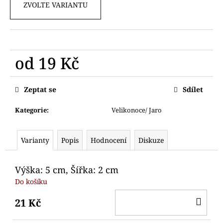
č
ZVOLTE VARIANTU
u
j
e
m
e
od
19 Kč
Měrná
VYKRAJOVÁTKO
cena:
Zeptat se
Sdílet
MEDVÍDEK
89
Kategorie
:
Velikonoce/ Jaro
Kč
Varianty
Popis
Hodnocení
Diskuze
Výška: 5 cm, Šířka: 2 cm
Do košíku
DO
21 Kč
KO