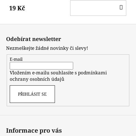
DO
19 Kč
KO
Z
á
Odebírat newsletter
p
Nezmeškejte žádné novinky či slevy!
a
t
E-mail
í
Vložením e-mailu souhlasíte s
podmínkami
ochrany osobních údajů
PŘIHLÁSIT SE
Informace pro vás