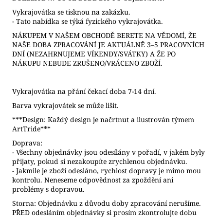
Vykrajovátka se tisknou na zakázku.
- Tato nabídka se týká fyzického vykrajovátka.
NÁKUPEM V NAŠEM OBCHODĚ BERETE NA VĚDOMÍ, ŽE
NAŠE DOBA ZPRACOVÁNÍ JE AKTUÁLNĚ 3–5 PRACOVNÍCH
DNÍ (NEZAHRNUJEME VÍKENDY/SVÁTKY) A ŽE PO
NÁKUPU NEBUDE ZRUŠENO/VRÁCENO ZBOŽÍ.
Vykrajovátka na přání čekací doba 7-14 dní.
Barva vykrajovátek se může lišit.
***Design: Každý design je načrtnut a ilustrován týmem
ArtTride***
Doprava:
- Všechny objednávky jsou odesílány v pořadí, v jakém byly
přijaty, pokud si nezakoupíte zrychlenou objednávku.
- Jakmile je zboží odesláno, rychlost dopravy je mimo mou
kontrolu. Neneseme odpovědnost za zpoždění ani
problémy s dopravou.
Storna: Objednávku z důvodu doby zpracování nerušíme.
PŘED odesláním objednávky si prosím zkontrolujte dobu