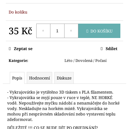
č
u
Do košíku
j
e
m
35 Kč
DO KOŠÍKU
e
Měrná
cena:
Zeptat se
Sdílet
VYKRAJOVÁTKO
MEDVÍDEK
S
Kategorie
:
Léto / Dovolená / Počasí
ČEPICÍ
81
Kč
Popis
Hodnocení
Diskuze
- Vykrajovátko je vytištěno 3D tiskem s PLA filamentem.
- Vykrajovátka se myjí pouze v ruce v teplé, NE HORKÉ
vodě. Nepoužívejte myčku nádobí a nenamáčejte do horké
vody. Neskladujte na horkém místě. Vykrajovátka se
mohou při nesprávném skladování nebo vystavení teplu
zdeformovat.
DŮLEŽITÉ !!! CO SE BUDE DÍT PO OBJEDNÁNÍ?