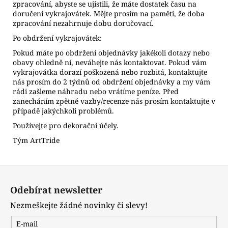
zpracování, abyste se ujistili, že máte dostatek času na
doručení vykrajovátek. Mějte prosím na paměti, že doba
zpracování nezahrnuje dobu doručovací.
Po obdržení vykrajovátek:
Pokud máte po obdržení objednávky jakékoli dotazy nebo
obavy ohledně ní, neváhejte nás kontaktovat. Pokud vám
vykrajovátka dorazí poškozená nebo rozbitá, kontaktujte
nás prosím do 2 týdnů od obdržení objednávky a my vám
rádi zašleme náhradu nebo vrátíme peníze. Před
zanecháním zpětné vazby/recenze nás prosím kontaktujte v
případě jakýchkoli problémů.
Používejte pro dekorační účely.
Tým ArtTride
Z
á
Odebírat newsletter
p
Nezmeškejte žádné novinky či slevy!
a
t
E-mail