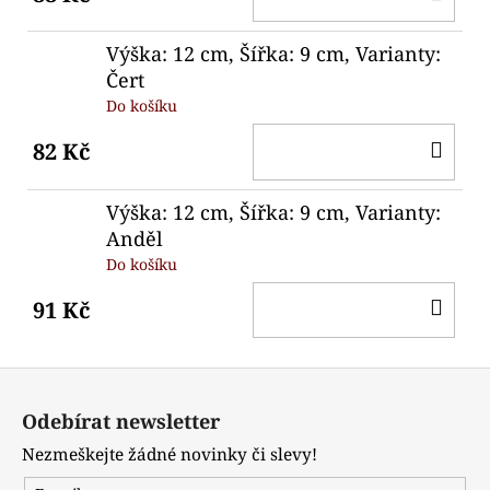
KO
Výška: 12 cm, Šířka: 9 cm, Varianty:
Čert
Do košíku
DO
82 Kč
KO
Výška: 12 cm, Šířka: 9 cm, Varianty:
Anděl
Do košíku
DO
91 Kč
KO
Z
á
Odebírat newsletter
p
Nezmeškejte žádné novinky či slevy!
a