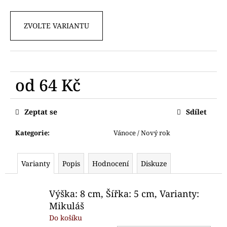
č
u
j
ZVOLTE VARIANTU
e
m
e
od
64 Kč
VYKRAJOVÁTKA
MYŠÁCI
Měrná
HOLKA
cena:
Zeptat se
Sdílet
KLUK
HLAVY
Kategorie
:
Vánoce / Nový rok
76
Kč
Varianty
Popis
Hodnocení
Diskuze
Výška: 8 cm, Šířka: 5 cm, Varianty:
Mikuláš
Do košíku