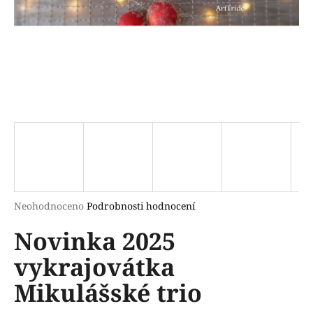
a
j
í
t
?
HLEDAT
Průměrné
Neohodnoceno
Podrobnosti hodnocení
hodnocení
D
Novinka 2025
produktu
o
je
p
vykrajovátka
0,0
o
z
r
Mikulášské trio
5
u
hvězdiček.