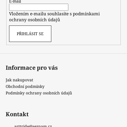
t
E-mail
í
Vložením e-mailu souhlasíte s
podmínkami
ochrany osobních údajů
PŘIHLÁSIT SE
Informace pro vás
Jak nakupovat
Obchodní podmínky
Podmínky ochrany osobních údajů
Kontakt
arttride
@
seznam.cz