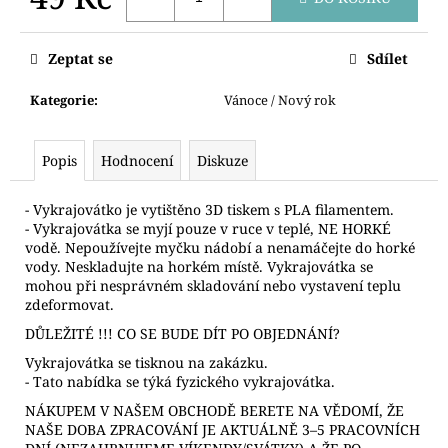
č
u
Měrná
cena:
j
Zeptat se
Sdílet
e
m
Kategorie
:
Vánoce / Nový rok
e
Popis
Hodnocení
Diskuze
VYKRAJOVÁTKO
MEDVÍDEK
- Vykrajovátko je vytištěno 3D tiskem s PLA filamentem.
89
- Vykrajovátka se myjí pouze v ruce v teplé, NE HORKÉ
Kč
vodě. Nepoužívejte myčku nádobí a nenamáčejte do horké
vody. Neskladujte na horkém místě. Vykrajovátka se
mohou při nesprávném skladování nebo vystavení teplu
zdeformovat.
DŮLEŽITÉ !!! CO SE BUDE DÍT PO OBJEDNÁNÍ?
Vykrajovátka se tisknou na zakázku.
- Tato nabídka se týká fyzického vykrajovátka.
NÁKUPEM V NAŠEM OBCHODĚ BERETE NA VĚDOMÍ, ŽE
NAŠE DOBA ZPRACOVÁNÍ JE AKTUÁLNĚ 3–5 PRACOVNÍCH