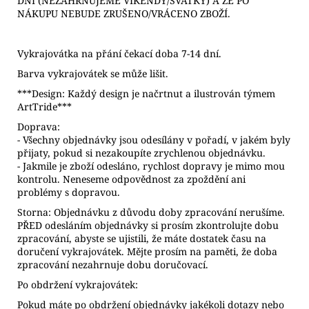
DNÍ (NEZAHRNUJEME VÍKENDY/SVÁTKY) A ŽE PO
NÁKUPU NEBUDE ZRUŠENO/VRÁCENO ZBOŽÍ.
Vykrajovátka na přání čekací doba 7-14 dní.
Barva vykrajovátek se může lišit.
***Design: Každý design je načrtnut a ilustrován týmem
ArtTride***
Doprava:
- Všechny objednávky jsou odesílány v pořadí, v jakém byly
přijaty, pokud si nezakoupíte zrychlenou objednávku.
- Jakmile je zboží odesláno, rychlost dopravy je mimo mou
kontrolu. Neneseme odpovědnost za zpoždění ani
problémy s dopravou.
Storna: Objednávku z důvodu doby zpracování nerušíme.
PŘED odesláním objednávky si prosím zkontrolujte dobu
zpracování, abyste se ujistili, že máte dostatek času na
doručení vykrajovátek. Mějte prosím na paměti, že doba
zpracování nezahrnuje dobu doručovací.
Po obdržení vykrajovátek:
Pokud máte po obdržení objednávky jakékoli dotazy nebo