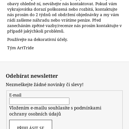
obavy ohledně ní, neváhejte nás kontaktovat. Pokud vám
vykrajovátka dorazí poškozená nebo rozbitá, kontaktujte
nás prosím do 2 týdnů od obdržení objednávky a my vám
rádi zašleme náhradu nebo vrátíme peníze. Před
zanecháním zpětné vazby/recenze nás prosím kontaktujte v
případě jakýchkoli problémů.
Používejte na dekorativní účely.
Tým ArtTride
Z
á
Odebírat newsletter
p
Nezmeškejte žádné novinky či slevy!
a
t
E-mail
í
Vložením e-mailu souhlasíte s
podmínkami
ochrany osobních údajů
PŘIHLÁSIT SE