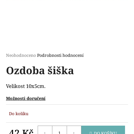
a
j
í
t
?
Průměrné
Neohodnoceno
Podrobnosti hodnocení
hodnocení
Ozdoba šiška
produktu
HLEDAT
je
0,0
z
Velikost 10x5cm.
5
D
hvězdiček.
Možnosti doručení
o
p
Do košíku
o
r
u
42 Kč
DO KOŠÍKU