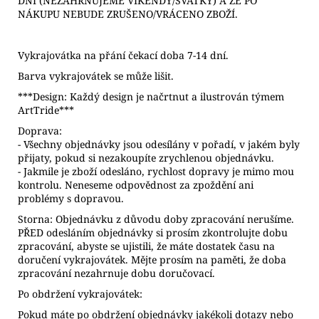
DNÍ (NEZAHRNUJEME VÍKENDY/SVÁTKY) A ŽE PO
NÁKUPU NEBUDE ZRUŠENO/VRÁCENO ZBOŽÍ.
Vykrajovátka na přání čekací doba 7-14 dní.
Barva vykrajovátek se může lišit.
***Design: Každý design je načrtnut a ilustrován týmem
ArtTride***
Doprava:
- Všechny objednávky jsou odesílány v pořadí, v jakém byly
přijaty, pokud si nezakoupíte zrychlenou objednávku.
- Jakmile je zboží odesláno, rychlost dopravy je mimo mou
kontrolu. Neneseme odpovědnost za zpoždění ani
problémy s dopravou.
Storna: Objednávku z důvodu doby zpracování nerušíme.
PŘED odesláním objednávky si prosím zkontrolujte dobu
zpracování, abyste se ujistili, že máte dostatek času na
doručení vykrajovátek. Mějte prosím na paměti, že doba
zpracování nezahrnuje dobu doručovací.
Po obdržení vykrajovátek:
Pokud máte po obdržení objednávky jakékoli dotazy nebo