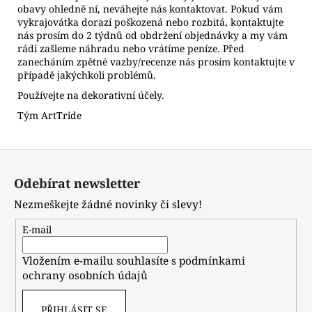
obavy ohledně ní, neváhejte nás kontaktovat. Pokud vám
vykrajovátka dorazí poškozená nebo rozbitá, kontaktujte
nás prosím do 2 týdnů od obdržení objednávky a my vám
rádi zašleme náhradu nebo vrátíme peníze. Před
zanecháním zpětné vazby/recenze nás prosím kontaktujte v
případě jakýchkoli problémů.
Používejte na dekorativní účely.
Tým ArtTride
Z
á
Odebírat newsletter
p
Nezmeškejte žádné novinky či slevy!
a
t
E-mail
í
Vložením e-mailu souhlasíte s
podmínkami
ochrany osobních údajů
PŘIHLÁSIT SE