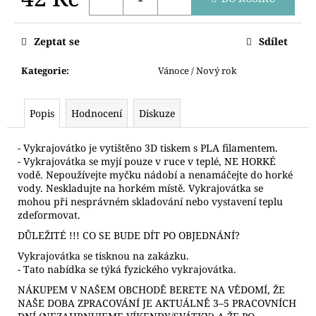
č
u
Měrná
cena:
j
Zeptat se
Sdílet
e
m
Kategorie
:
Vánoce / Nový rok
e
Popis
Hodnocení
Diskuze
VYKRAJOVÁTKO
SNĚHULÁK
S
- Vykrajovátko je vytištěno 3D tiskem s PLA filamentem.
ČEPICÍ
- Vykrajovátka se myjí pouze v ruce v teplé, NE HORKÉ
vodě. Nepoužívejte myčku nádobí a nenamáčejte do horké
71
Kč
vody. Neskladujte na horkém místě. Vykrajovátka se
mohou při nesprávném skladování nebo vystavení teplu
zdeformovat.
DŮLEŽITÉ !!! CO SE BUDE DÍT PO OBJEDNÁNÍ?
Vykrajovátka se tisknou na zakázku.
- Tato nabídka se týká fyzického vykrajovátka.
NÁKUPEM V NAŠEM OBCHODĚ BERETE NA VĚDOMÍ, ŽE
NAŠE DOBA ZPRACOVÁNÍ JE AKTUÁLNĚ 3–5 PRACOVNÍCH