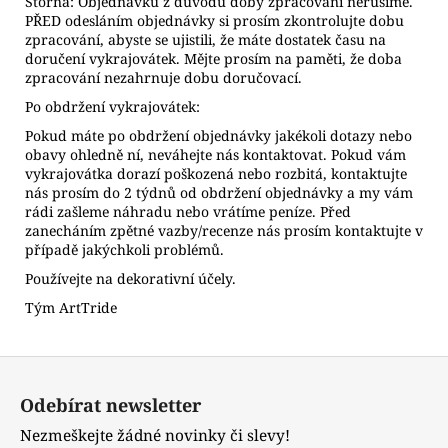
Storna: Objednávku z důvodu doby zpracování nerušíme.
PŘED odesláním objednávky si prosím zkontrolujte dobu
zpracování, abyste se ujistili, že máte dostatek času na
doručení vykrajovátek. Mějte prosím na paměti, že doba
zpracování nezahrnuje dobu doručovací.
Po obdržení vykrajovátek:
Pokud máte po obdržení objednávky jakékoli dotazy nebo
obavy ohledně ní, neváhejte nás kontaktovat. Pokud vám
vykrajovátka dorazí poškozená nebo rozbitá, kontaktujte
nás prosím do 2 týdnů od obdržení objednávky a my vám
rádi zašleme náhradu nebo vrátíme peníze. Před
zanecháním zpětné vazby/recenze nás prosím kontaktujte v
případě jakýchkoli problémů.
Používejte na dekorativní účely.
Tým ArtTride
Z
á
Odebírat newsletter
p
Nezmeškejte žádné novinky či slevy!
a