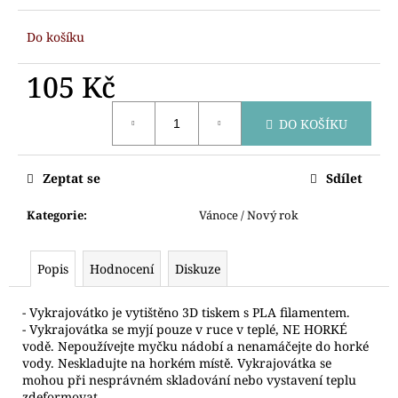
č
u
Do košíku
j
e
105 Kč
m
e
Měrná
DO KOŠÍKU
cena:
VYKRAJOVÁTKO
SNĚHULÁK
Zeptat se
Sdílet
S
ČEPICÍ
Kategorie
:
Vánoce / Nový rok
71
Kč
Popis
Hodnocení
Diskuze
- Vykrajovátko je vytištěno 3D tiskem s PLA filamentem.
- Vykrajovátka se myjí pouze v ruce v teplé, NE HORKÉ
vodě. Nepoužívejte myčku nádobí a nenamáčejte do horké
vody. Neskladujte na horkém místě. Vykrajovátka se
mohou při nesprávném skladování nebo vystavení teplu
zdeformovat.