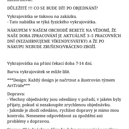
DŮLEŽITÉ !!! CO SE BUDE DÍT PO OBJEDNÁNÍ?
Vykrajovátka se tisknou na zakázku.
- Tato nabídka se týká fyzického vykrajovátka.
NÁKUPEM V NAŠEM OBCHODĚ BERETE NA VĚDOMÍ, ŽE
NAŠE DOBA ZPRACOVÁNÍ JE AKTUÁLNĚ 3–5 PRACOVNÍCH
DNÍ (NEZAHRNUJEME VÍKENDY/SVÁTKY) A ŽE PO
NÁKUPU NEBUDE ZRUŠENO/VRÁCENO ZBOŽÍ.
Vykrajovátka na přání čekací doba 7-14 dní.
Barva vykrajovátek se může lišit.
***Design: Každý design je načrtnut a ilustrován týmem
ArtTride***
Doprava:
- Všechny objednávky jsou odesílány v pořadí, v jakém byly
přijaty, pokud si nezakoupíte zrychlenou objednávku.
- Jakmile je zboží odesláno, rychlost dopravy je mimo mou
kontrolu. Neneseme odpovědnost za zpoždění ani
problémy s dopravou.