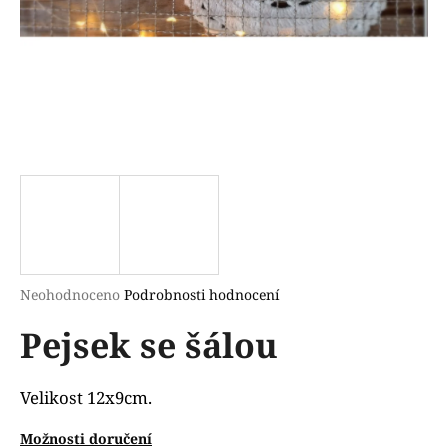
a
j
í
t
?
HLEDAT
Průměrné
Neohodnoceno
Podrobnosti hodnocení
hodnocení
D
Pejsek se šálou
produktu
o
je
p
0,0
o
z
Velikost 12x9cm.
r
5
u
hvězdiček.
Možnosti doručení