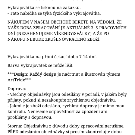
Vykrajovátka se tisknou na zakázku.
- Tato nabídka se týká fyzického vykrajovátka.
NÁKUPEM V NAŠEM OBCHODĚ BERETE NA VĚDOMÍ, ŽE
NAŠE DOBA ZPRACOVÁNÍ JE AKTUÁLNĚ 3–5 PRACOVNÍCH
DNÍ (NEZAHRNUJEME VÍKENDY/SVÁTKY) A ŽE PO
NÁKUPU NEBUDE ZRUŠENO/VRÁCENO ZBOŽÍ.
Vykrajovátka na přání čekací doba 7-14 dní.
Barva vykrajovátek se může lišit.
***Design: Každý design je načrtnut a ilustrován týmem
ArtTride***
Doprava:
- Všechny objednávky jsou odesílány v pořadí, v jakém byly
přijaty, pokud si nezakoupíte zrychlenou objednávku.
- Jakmile je zboží odesláno, rychlost dopravy je mimo mou
kontrolu. Neneseme odpovědnost za zpoždění ani
problémy s dopravou.
Storna: Objednávku z důvodu doby zpracování nerušíme.
PŘED odesláním objednávky si prosím zkontrolujte dobu