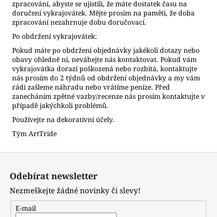
zpracování, abyste se ujistili, že máte dostatek času na
doručení vykrajovátek. Mějte prosím na paměti, že doba
zpracování nezahrnuje dobu doručovací.
Po obdržení vykrajovátek:
Pokud máte po obdržení objednávky jakékoli dotazy nebo
obavy ohledně ní, neváhejte nás kontaktovat. Pokud vám
vykrajovátka dorazí poškozená nebo rozbitá, kontaktujte
nás prosím do 2 týdnů od obdržení objednávky a my vám
rádi zašleme náhradu nebo vrátíme peníze. Před
zanecháním zpětné vazby/recenze nás prosím kontaktujte v
případě jakýchkoli problémů.
Používejte na dekorativní účely.
Tým ArtTride
Z
á
Odebírat newsletter
p
Nezmeškejte žádné novinky či slevy!
a
t
E-mail