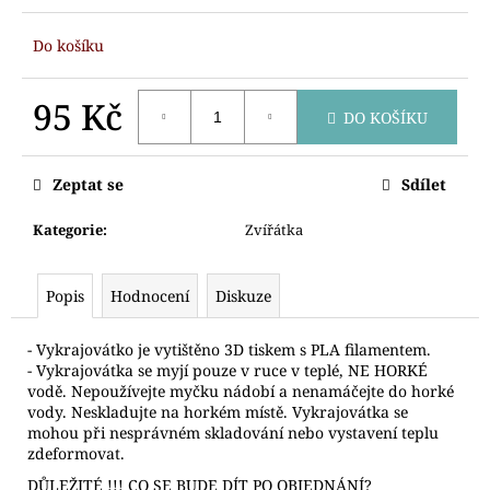
č
u
Do košíku
j
e
m
95 Kč
DO KOŠÍKU
e
Měrná
cena:
Zeptat se
Sdílet
VYKRAJOVÁTKO
SNĚHULÁK
HLAVA
Kategorie
:
Zvířátka
64
Kč
Popis
Hodnocení
Diskuze
- Vykrajovátko je vytištěno 3D tiskem s PLA filamentem.
- Vykrajovátka se myjí pouze v ruce v teplé, NE HORKÉ
vodě. Nepoužívejte myčku nádobí a nenamáčejte do horké
vody. Neskladujte na horkém místě. Vykrajovátka se
mohou při nesprávném skladování nebo vystavení teplu
zdeformovat.
DŮLEŽITÉ !!! CO SE BUDE DÍT PO OBJEDNÁNÍ?