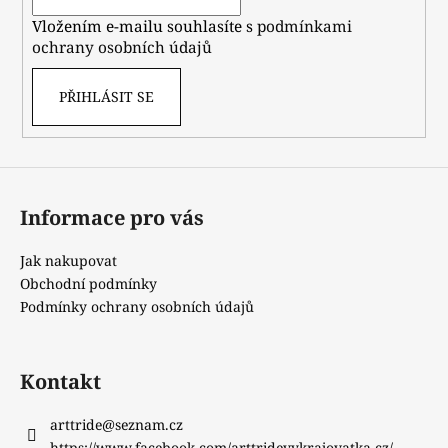
í
Vložením e-mailu souhlasíte s
podmínkami
ochrany osobních údajů
PŘIHLÁSIT SE
Informace pro vás
Jak nakupovat
Obchodní podmínky
Podmínky ochrany osobních údajů
Kontakt
arttride
@
seznam.cz
https://www.facebook.com/arttridevykrajovatka.cz/