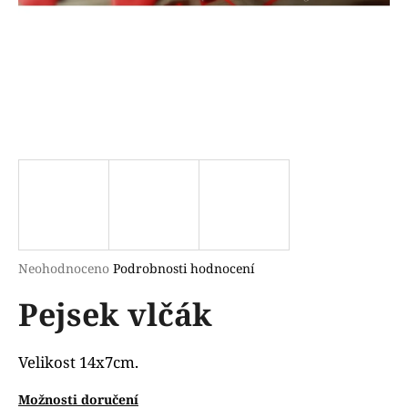
a
j
í
t
?
HLEDAT
Průměrné
Neohodnoceno
Podrobnosti hodnocení
hodnocení
D
Pejsek vlčák
produktu
o
je
p
0,0
o
z
Velikost 14x7cm.
r
5
u
hvězdiček.
Možnosti doručení