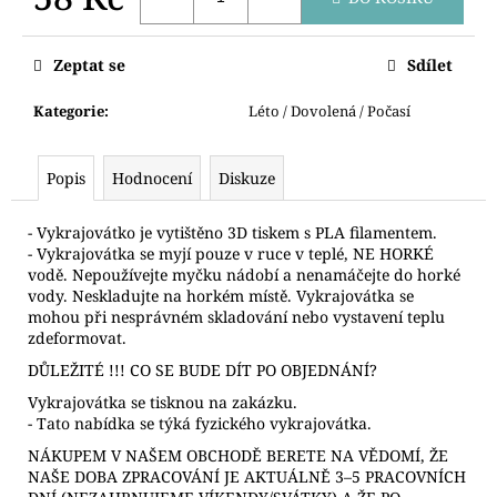
č
u
Měrná
cena:
j
Zeptat se
Sdílet
e
m
Kategorie
:
Léto / Dovolená / Počasí
e
Popis
Hodnocení
Diskuze
VYKRAJOVÁTKA
DINOSAUŘI
- Vykrajovátko je vytištěno 3D tiskem s PLA filamentem.
74
- Vykrajovátka se myjí pouze v ruce v teplé, NE HORKÉ
Kč
vodě. Nepoužívejte myčku nádobí a nenamáčejte do horké
vody. Neskladujte na horkém místě. Vykrajovátka se
mohou při nesprávném skladování nebo vystavení teplu
zdeformovat.
DŮLEŽITÉ !!! CO SE BUDE DÍT PO OBJEDNÁNÍ?
Vykrajovátka se tisknou na zakázku.
- Tato nabídka se týká fyzického vykrajovátka.
NÁKUPEM V NAŠEM OBCHODĚ BERETE NA VĚDOMÍ, ŽE
NAŠE DOBA ZPRACOVÁNÍ JE AKTUÁLNĚ 3–5 PRACOVNÍCH