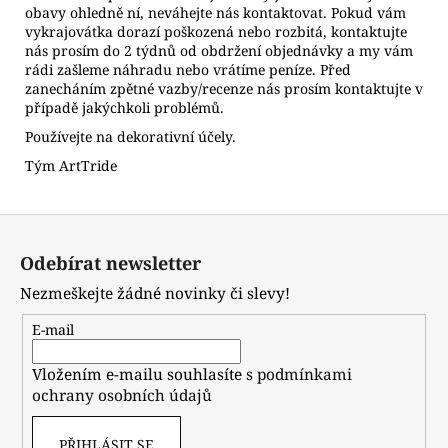
obavy ohledně ní, neváhejte nás kontaktovat. Pokud vám
vykrajovátka dorazí poškozená nebo rozbitá, kontaktujte
nás prosím do 2 týdnů od obdržení objednávky a my vám
rádi zašleme náhradu nebo vrátíme peníze. Před
zanecháním zpětné vazby/recenze nás prosím kontaktujte v
případě jakýchkoli problémů.
Používejte na dekorativní účely.
Tým ArtTride
Z
á
Odebírat newsletter
p
Nezmeškejte žádné novinky či slevy!
a
t
E-mail
í
Vložením e-mailu souhlasíte s
podmínkami
ochrany osobních údajů
PŘIHLÁSIT SE