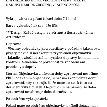
DNÍ (NEZAHRNUJEME VÍKENDY/SVÁTKY) A ŽE PO
NÁKUPU NEBUDE ZRUŠENO/VRÁCENO ZBOŽÍ.
Vykrajovátka na přání čekací doba 7-14 dní.
Barva vykrajovátek se může lišit.
***Design: Každý design je načrtnut a ilustrován týmem
ArtTride***
Doprava:
- Všechny objednávky jsou odesílány v pořadí, v jakém byly
přijaty, pokud si nezakoupíte zrychlenou objednávku.
- Jakmile je zboží odesláno, rychlost dopravy je mimo mou
kontrolu. Neneseme odpovědnost za zpoždění ani
problémy s dopravou.
Storna: Objednávku z důvodu doby zpracování nerušíme.
PŘED odesláním objednávky si prosím zkontrolujte dobu
zpracování, abyste se ujistili, že máte dostatek času na
doručení vykrajovátek. Mějte prosím na paměti, že doba
zpracování nezahrnuje dobu doručovací.
Po obdržení vykrajovátek:
Pokud máte po obdržení objednávky jakékoli dotazy nebo