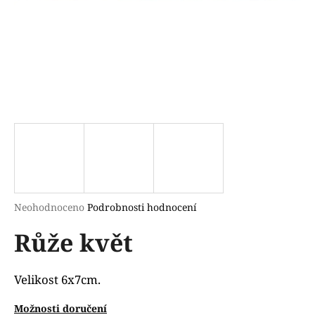
a
j
í
t
?
HLEDAT
Průměrné
Neohodnoceno
Podrobnosti hodnocení
hodnocení
D
Růže květ
produktu
o
je
p
0,0
o
z
Velikost 6x7cm.
r
5
u
hvězdiček.
Možnosti doručení