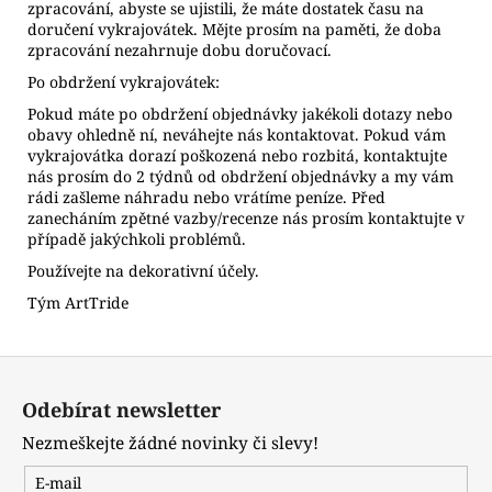
zpracování, abyste se ujistili, že máte dostatek času na
doručení vykrajovátek. Mějte prosím na paměti, že doba
zpracování nezahrnuje dobu doručovací.
Po obdržení vykrajovátek:
Pokud máte po obdržení objednávky jakékoli dotazy nebo
obavy ohledně ní, neváhejte nás kontaktovat. Pokud vám
vykrajovátka dorazí poškozená nebo rozbitá, kontaktujte
nás prosím do 2 týdnů od obdržení objednávky a my vám
rádi zašleme náhradu nebo vrátíme peníze. Před
zanecháním zpětné vazby/recenze nás prosím kontaktujte v
případě jakýchkoli problémů.
Používejte na dekorativní účely.
Tým ArtTride
Z
á
Odebírat newsletter
p
Nezmeškejte žádné novinky či slevy!
a
t
E-mail