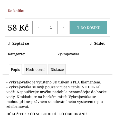
č
u
Do košíku
j
e
m
58 Kč
DO KOŠÍKU
e
Měrná
cena:
Zeptat se
Sdílet
VYKRAJOVÁTKA
MYŠÁCI
HOLKA
Kategorie
:
Vykrajovátka
KLUK
HLAVY
76
Popis
Hodnocení
Diskuze
Kč
- Vykrajovátko je vytištěno 3D tiskem s PLA filamentem.
- Vykrajovátka se myjí pouze v ruce v teplé, NE HORKÉ
vodě. Nepoužívejte myčku nádobí a nenamáčejte do horké
vody. Neskladujte na horkém místě. Vykrajovátka se
mohou při nesprávném skladování nebo vystavení teplu
zdeformovat.
DŮLEŽITÉ !!! CO SE BUDE DÍT PO OBJEDNÁNÍ?