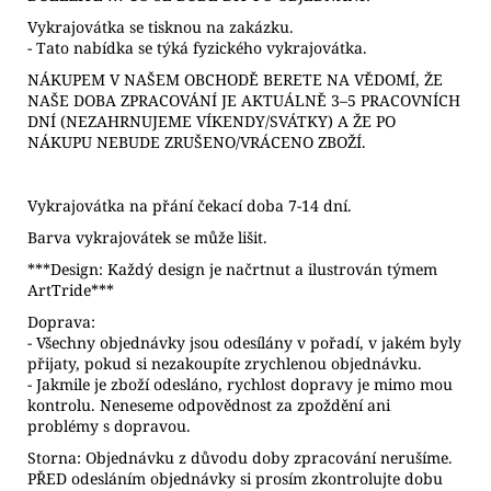
Vykrajovátka se tisknou na zakázku.
- Tato nabídka se týká fyzického vykrajovátka.
NÁKUPEM V NAŠEM OBCHODĚ BERETE NA VĚDOMÍ, ŽE
NAŠE DOBA ZPRACOVÁNÍ JE AKTUÁLNĚ 3–5 PRACOVNÍCH
DNÍ (NEZAHRNUJEME VÍKENDY/SVÁTKY) A ŽE PO
NÁKUPU NEBUDE ZRUŠENO/VRÁCENO ZBOŽÍ.
Vykrajovátka na přání čekací doba 7-14 dní.
Barva vykrajovátek se může lišit.
***Design: Každý design je načrtnut a ilustrován týmem
ArtTride***
Doprava:
- Všechny objednávky jsou odesílány v pořadí, v jakém byly
přijaty, pokud si nezakoupíte zrychlenou objednávku.
- Jakmile je zboží odesláno, rychlost dopravy je mimo mou
kontrolu. Neneseme odpovědnost za zpoždění ani
problémy s dopravou.
Storna: Objednávku z důvodu doby zpracování nerušíme.
PŘED odesláním objednávky si prosím zkontrolujte dobu