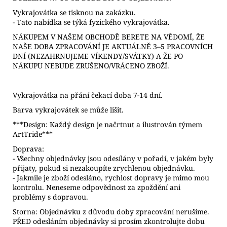
Vykrajovátka se tisknou na zakázku.
- Tato nabídka se týká fyzického vykrajovátka.
NÁKUPEM V NAŠEM OBCHODĚ BERETE NA VĚDOMÍ, ŽE
NAŠE DOBA ZPRACOVÁNÍ JE AKTUÁLNĚ 3–5 PRACOVNÍCH
DNÍ (NEZAHRNUJEME VÍKENDY/SVÁTKY) A ŽE PO
NÁKUPU NEBUDE ZRUŠENO/VRÁCENO ZBOŽÍ.
Vykrajovátka na přání čekací doba 7-14 dní.
Barva vykrajovátek se může lišit.
***Design: Každý design je načrtnut a ilustrován týmem
ArtTride***
Doprava:
- Všechny objednávky jsou odesílány v pořadí, v jakém byly
přijaty, pokud si nezakoupíte zrychlenou objednávku.
- Jakmile je zboží odesláno, rychlost dopravy je mimo mou
kontrolu. Neneseme odpovědnost za zpoždění ani
problémy s dopravou.
Storna: Objednávku z důvodu doby zpracování nerušíme.
PŘED odesláním objednávky si prosím zkontrolujte dobu