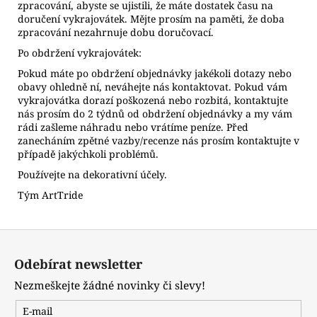
zpracování, abyste se ujistili, že máte dostatek času na
doručení vykrajovátek. Mějte prosím na paměti, že doba
zpracování nezahrnuje dobu doručovací.
Po obdržení vykrajovátek:
Pokud máte po obdržení objednávky jakékoli dotazy nebo
obavy ohledně ní, neváhejte nás kontaktovat. Pokud vám
vykrajovátka dorazí poškozená nebo rozbitá, kontaktujte
nás prosím do 2 týdnů od obdržení objednávky a my vám
rádi zašleme náhradu nebo vrátíme peníze. Před
zanecháním zpětné vazby/recenze nás prosím kontaktujte v
případě jakýchkoli problémů.
Používejte na dekorativní účely.
Tým ArtTride
Z
á
Odebírat newsletter
p
Nezmeškejte žádné novinky či slevy!
a
t
E-mail