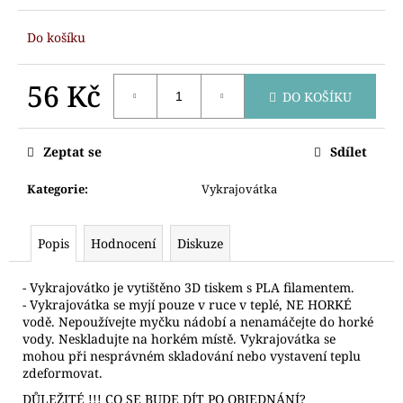
č
u
Do košíku
j
e
m
56 Kč
DO KOŠÍKU
e
Měrná
cena:
Zeptat se
Sdílet
VYKRAJOVÁTKA
AUTA
STAVEBNÍ
Kategorie
:
Vykrajovátka
71
Kč
Popis
Hodnocení
Diskuze
- Vykrajovátko je vytištěno 3D tiskem s PLA filamentem.
- Vykrajovátka se myjí pouze v ruce v teplé, NE HORKÉ
vodě. Nepoužívejte myčku nádobí a nenamáčejte do horké
vody. Neskladujte na horkém místě. Vykrajovátka se
mohou při nesprávném skladování nebo vystavení teplu
zdeformovat.
DŮLEŽITÉ !!! CO SE BUDE DÍT PO OBJEDNÁNÍ?