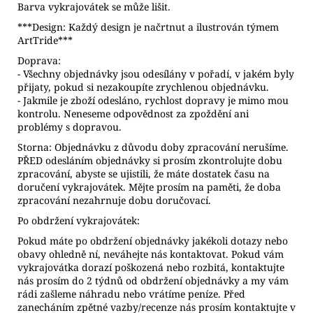
Barva vykrajovátek se může lišit.
***Design: Každý design je načrtnut a ilustrován týmem
ArtTride***
Doprava:
- Všechny objednávky jsou odesílány v pořadí, v jakém byly
přijaty, pokud si nezakoupíte zrychlenou objednávku.
- Jakmile je zboží odesláno, rychlost dopravy je mimo mou
kontrolu. Neneseme odpovědnost za zpoždění ani
problémy s dopravou.
Storna: Objednávku z důvodu doby zpracování nerušíme.
PŘED odesláním objednávky si prosím zkontrolujte dobu
zpracování, abyste se ujistili, že máte dostatek času na
doručení vykrajovátek. Mějte prosím na paměti, že doba
zpracování nezahrnuje dobu doručovací.
Po obdržení vykrajovátek:
Pokud máte po obdržení objednávky jakékoli dotazy nebo
obavy ohledně ní, neváhejte nás kontaktovat. Pokud vám
vykrajovátka dorazí poškozená nebo rozbitá, kontaktujte
nás prosím do 2 týdnů od obdržení objednávky a my vám
rádi zašleme náhradu nebo vrátíme peníze. Před
zanecháním zpětné vazby/recenze nás prosím kontaktujte v