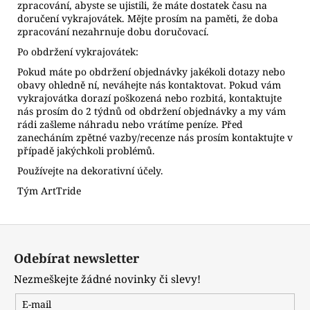
zpracování, abyste se ujistili, že máte dostatek času na
doručení vykrajovátek. Mějte prosím na paměti, že doba
zpracování nezahrnuje dobu doručovací.
Po obdržení vykrajovátek:
Pokud máte po obdržení objednávky jakékoli dotazy nebo
obavy ohledně ní, neváhejte nás kontaktovat. Pokud vám
vykrajovátka dorazí poškozená nebo rozbitá, kontaktujte
nás prosím do 2 týdnů od obdržení objednávky a my vám
rádi zašleme náhradu nebo vrátíme peníze. Před
zanecháním zpětné vazby/recenze nás prosím kontaktujte v
případě jakýchkoli problémů.
Používejte na dekorativní účely.
Tým ArtTride
Z
á
Odebírat newsletter
p
Nezmeškejte žádné novinky či slevy!
a
t
E-mail