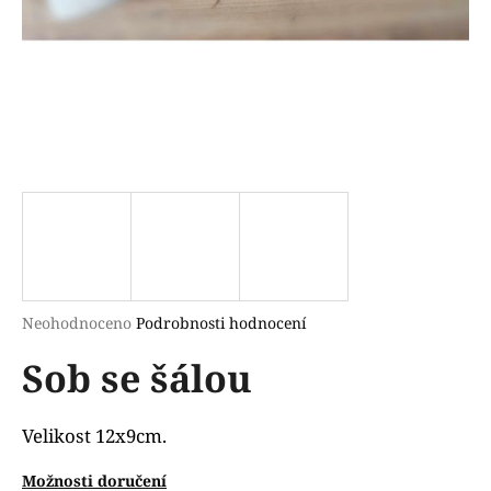
a
j
í
t
?
HLEDAT
Průměrné
Neohodnoceno
Podrobnosti hodnocení
hodnocení
D
Sob se šálou
produktu
o
je
p
0,0
o
z
Velikost 12x9cm.
r
5
u
hvězdiček.
Možnosti doručení