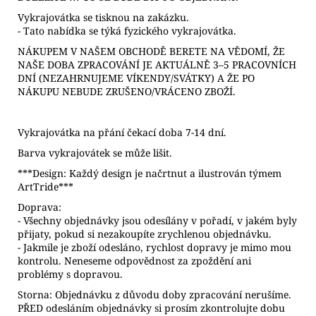
Vykrajovátka se tisknou na zakázku.
- Tato nabídka se týká fyzického vykrajovátka.
NÁKUPEM V NAŠEM OBCHODĚ BERETE NA VĚDOMÍ, ŽE
NAŠE DOBA ZPRACOVÁNÍ JE AKTUÁLNĚ 3–5 PRACOVNÍCH
DNÍ (NEZAHRNUJEME VÍKENDY/SVÁTKY) A ŽE PO
NÁKUPU NEBUDE ZRUŠENO/VRÁCENO ZBOŽÍ.
Vykrajovátka na přání čekací doba 7-14 dní.
Barva vykrajovátek se může lišit.
***Design: Každý design je načrtnut a ilustrován týmem
ArtTride***
Doprava:
- Všechny objednávky jsou odesílány v pořadí, v jakém byly
přijaty, pokud si nezakoupíte zrychlenou objednávku.
- Jakmile je zboží odesláno, rychlost dopravy je mimo mou
kontrolu. Neneseme odpovědnost za zpoždění ani
problémy s dopravou.
Storna: Objednávku z důvodu doby zpracování nerušíme.
PŘED odesláním objednávky si prosím zkontrolujte dobu