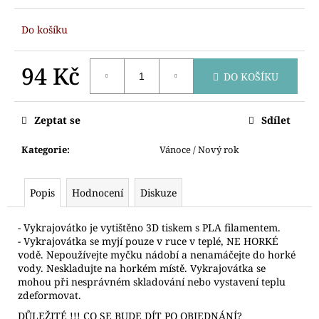
č
u
Do košíku
j
e
m
94 Kč
DO KOŠÍKU
e
Měrná
cena:
Zeptat se
Sdílet
VYKRAJOVÁTKA
DINOSAUŘI
Kategorie
:
Vánoce / Nový rok
74
Kč
Popis
Hodnocení
Diskuze
- Vykrajovátko je vytištěno 3D tiskem s PLA filamentem.
- Vykrajovátka se myjí pouze v ruce v teplé, NE HORKÉ
vodě. Nepoužívejte myčku nádobí a nenamáčejte do horké
vody. Neskladujte na horkém místě. Vykrajovátka se
mohou při nesprávném skladování nebo vystavení teplu
zdeformovat.
DŮLEŽITÉ !!! CO SE BUDE DÍT PO OBJEDNÁNÍ?