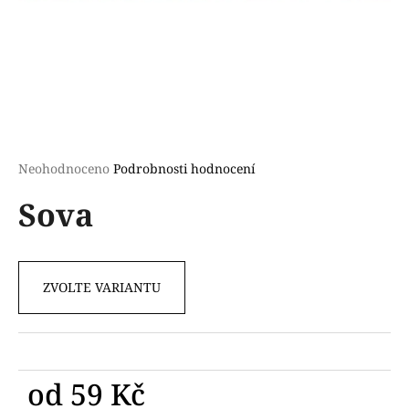
a
j
í
t
?
Průměrné
Neohodnoceno
Podrobnosti hodnocení
hodnocení
Sova
produktu
HLEDAT
je
0,0
z
5
ZVOLTE VARIANTU
D
hvězdiček.
o
p
o
r
od
59 Kč
u