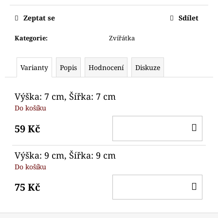
č
Měrná
u
cena:
Zeptat se
Sdílet
j
e
Kategorie
:
Zvířátka
m
e
Varianty
Popis
Hodnocení
Diskuze
VYKRAJOVÁTKO
DUCH
Výška: 7 cm, Šířka: 7 cm
66
Do košíku
Kč
DO
59 Kč
KO
Výška: 9 cm, Šířka: 9 cm
Do košíku
DO
75 Kč
KO