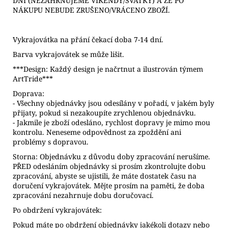
DNÍ (NEZAHRNUJEME VÍKENDY/SVÁTKY) A ŽE PO
NÁKUPU NEBUDE ZRUŠENO/VRÁCENO ZBOŽÍ.
Vykrajovátka na přání čekací doba 7-14 dní.
Barva vykrajovátek se může lišit.
***Design: Každý design je načrtnut a ilustrován týmem
ArtTride***
Doprava:
- Všechny objednávky jsou odesílány v pořadí, v jakém byly
přijaty, pokud si nezakoupíte zrychlenou objednávku.
- Jakmile je zboží odesláno, rychlost dopravy je mimo mou
kontrolu. Neneseme odpovědnost za zpoždění ani
problémy s dopravou.
Storna: Objednávku z důvodu doby zpracování nerušíme.
PŘED odesláním objednávky si prosím zkontrolujte dobu
zpracování, abyste se ujistili, že máte dostatek času na
doručení vykrajovátek. Mějte prosím na paměti, že doba
zpracování nezahrnuje dobu doručovací.
Po obdržení vykrajovátek:
Pokud máte po obdržení objednávky jakékoli dotazy nebo