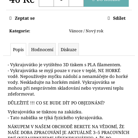
č
u
Měrná
cena:
j
Zeptat se
Sdílet
e
m
Kategorie
:
Vánoce / Nový rok
e
Popis
Hodnocení
Diskuze
VYKRAJOVÁTKO
ČERT
- Vykrajovátko je vytištěno 3D tiskem s PLA filamentem.
86
- Vykrajovátka se myjí pouze v ruce v teplé, NE HORKÉ
Kč
vodě. Nepoužívejte myčku nádobí a nenamáčejte do horké
vody. Neskladujte na horkém místě. Vykrajovátka se
mohou při nesprávném skladování nebo vystavení teplu
zdeformovat.
DŮLEŽITÉ !!! CO SE BUDE DÍT PO OBJEDNÁNÍ?
Vykrajovátka se tisknou na zakázku.
- Tato nabídka se týká fyzického vykrajovátka.
NÁKUPEM V NAŠEM OBCHODĚ BERETE NA VĚDOMÍ, ŽE
NAŠE DOBA ZPRACOVÁNÍ JE AKTUÁLNĚ 3–5 PRACOVNÍCH