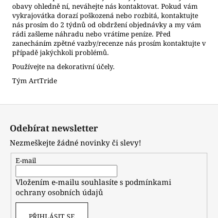
obavy ohledně ní, neváhejte nás kontaktovat. Pokud vám
vykrajovátka dorazí poškozená nebo rozbitá, kontaktujte
nás prosím do 2 týdnů od obdržení objednávky a my vám
rádi zašleme náhradu nebo vrátíme peníze. Před
zanecháním zpětné vazby/recenze nás prosím kontaktujte v
případě jakýchkoli problémů.
Používejte na dekorativní účely.
Tým ArtTride
Z
á
Odebírat newsletter
p
Nezmeškejte žádné novinky či slevy!
a
t
E-mail
í
Vložením e-mailu souhlasíte s
podmínkami
ochrany osobních údajů
PŘIHLÁSIT SE