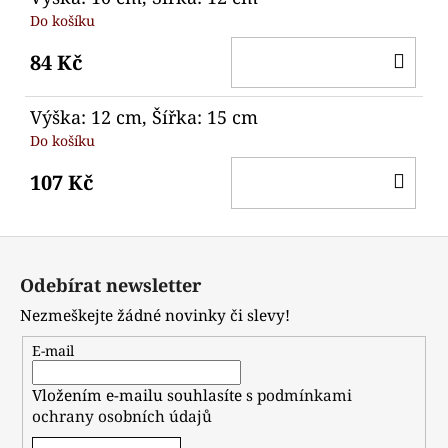
Do košíku
DO
84 Kč
KO
Výška: 12 cm, Šířka: 15 cm
Do košíku
DO
107 Kč
KO
Z
á
Odebírat newsletter
p
Nezmeškejte žádné novinky či slevy!
a
t
E-mail
í
Vložením e-mailu souhlasíte s
podmínkami
ochrany osobních údajů