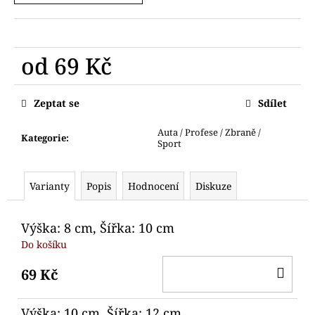
č
u
j
e
od
69 Kč
m
e
Měrná
cena:
Zeptat se
Sdílet
VYKRAJOVÁTKO
OPIČKA
Auta / Profese / Zbraně /
Kategorie
:
HLAVA
Sport
69
Kč
Varianty
Popis
Hodnocení
Diskuze
Výška: 8 cm, Šířka: 10 cm
Do košíku
DO
69 Kč
KO
Výška: 10 cm, Šířka: 12 cm