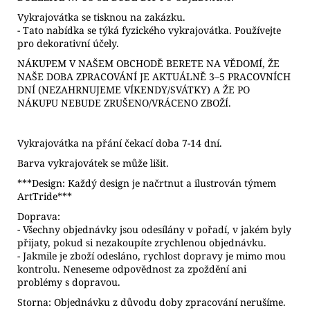
Vykrajovátka se tisknou na zakázku.
- Tato nabídka se týká fyzického vykrajovátka. Používejte
pro dekorativní účely.
NÁKUPEM V NAŠEM OBCHODĚ BERETE NA VĚDOMÍ, ŽE
NAŠE DOBA ZPRACOVÁNÍ JE AKTUÁLNĚ 3–5 PRACOVNÍCH
DNÍ (NEZAHRNUJEME VÍKENDY/SVÁTKY) A ŽE PO
NÁKUPU NEBUDE ZRUŠENO/VRÁCENO ZBOŽÍ.
Vykrajovátka na přání čekací doba 7-14 dní.
Barva vykrajovátek se může lišit.
***Design: Každý design je načrtnut a ilustrován týmem
ArtTride***
Doprava:
- Všechny objednávky jsou odesílány v pořadí, v jakém byly
přijaty, pokud si nezakoupíte zrychlenou objednávku.
- Jakmile je zboží odesláno, rychlost dopravy je mimo mou
kontrolu. Neneseme odpovědnost za zpoždění ani
problémy s dopravou.
Storna: Objednávku z důvodu doby zpracování nerušíme.