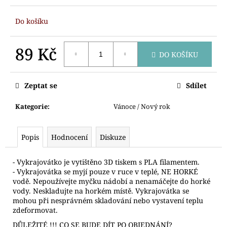
č
u
Do košíku
j
e
m
89 Kč
DO KOŠÍKU
e
Měrná
cena:
Zeptat se
Sdílet
VYKRAJOVÁTKO
SNĚHULÁK
S
Kategorie
:
Vánoce / Nový rok
ČEPICÍ
71
Kč
Popis
Hodnocení
Diskuze
- Vykrajovátko je vytištěno 3D tiskem s PLA filamentem.
- Vykrajovátka se myjí pouze v ruce v teplé, NE HORKÉ
vodě. Nepoužívejte myčku nádobí a nenamáčejte do horké
vody. Neskladujte na horkém místě. Vykrajovátka se
mohou při nesprávném skladování nebo vystavení teplu
zdeformovat.
DŮLEŽITÉ !!! CO SE BUDE DÍT PO OBJEDNÁNÍ?