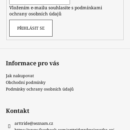
í
Vložením e-mailu souhlasíte s
podmínkami
ochrany osobních údajů
PŘIHLÁSIT SE
Informace pro vás
Jak nakupovat
Obchodní podmínky
Podmínky ochrany osobních údajů
Kontakt
arttride
@
seznam.cz
https://www.facebook.com/arttridevykrajovatka.cz/