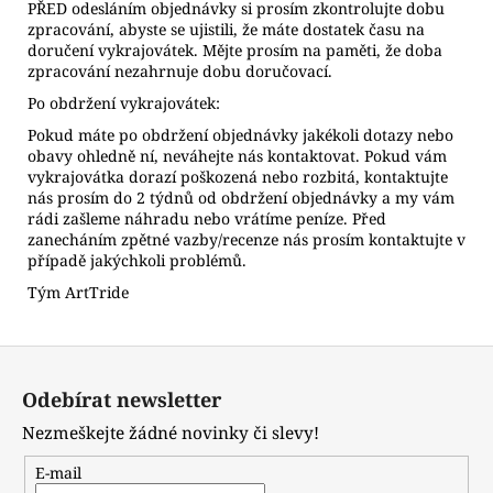
PŘED odesláním objednávky si prosím zkontrolujte dobu
zpracování, abyste se ujistili, že máte dostatek času na
doručení vykrajovátek. Mějte prosím na paměti, že doba
zpracování nezahrnuje dobu doručovací.
Po obdržení vykrajovátek:
Pokud máte po obdržení objednávky jakékoli dotazy nebo
obavy ohledně ní, neváhejte nás kontaktovat. Pokud vám
vykrajovátka dorazí poškozená nebo rozbitá, kontaktujte
nás prosím do 2 týdnů od obdržení objednávky a my vám
rádi zašleme náhradu nebo vrátíme peníze. Před
zanecháním zpětné vazby/recenze nás prosím kontaktujte v
případě jakýchkoli problémů.
Tým ArtTride
Z
á
Odebírat newsletter
p
Nezmeškejte žádné novinky či slevy!
a
t
E-mail