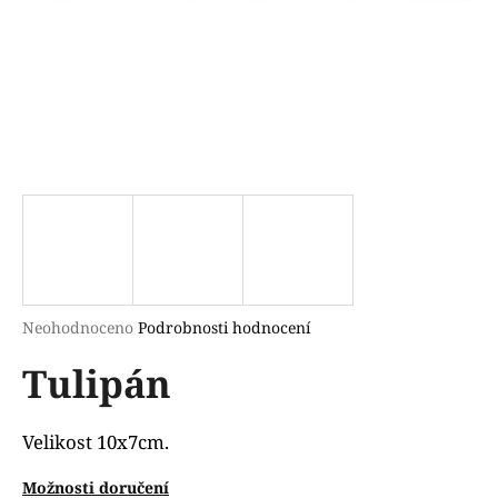
a
j
í
t
?
HLEDAT
Průměrné
Neohodnoceno
Podrobnosti hodnocení
hodnocení
D
Tulipán
produktu
o
je
p
0,0
o
z
Velikost 10x7cm.
r
5
u
hvězdiček.
Možnosti doručení