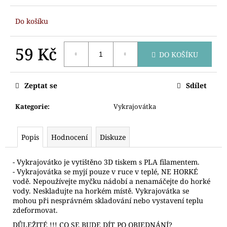
č
u
Do košíku
j
e
m
59 Kč
DO KOŠÍKU
e
Měrná
cena:
Zeptat se
Sdílet
VYKRAJOVÁTKA
AUTA
STAVEBNÍ
Kategorie
:
Vykrajovátka
71
Kč
Popis
Hodnocení
Diskuze
- Vykrajovátko je vytištěno 3D tiskem s PLA filamentem.
- Vykrajovátka se myjí pouze v ruce v teplé, NE HORKÉ
vodě. Nepoužívejte myčku nádobí a nenamáčejte do horké
vody. Neskladujte na horkém místě. Vykrajovátka se
mohou při nesprávném skladování nebo vystavení teplu
zdeformovat.
DŮLEŽITÉ !!! CO SE BUDE DÍT PO OBJEDNÁNÍ?