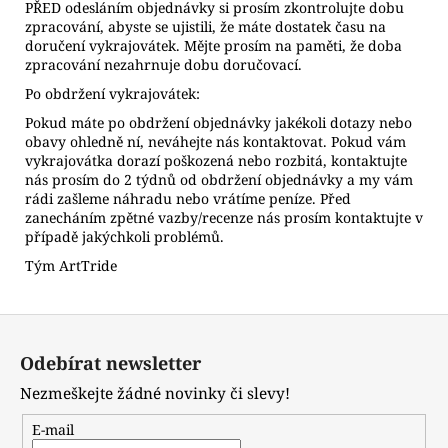
PŘED odesláním objednávky si prosím zkontrolujte dobu
zpracování, abyste se ujistili, že máte dostatek času na
doručení vykrajovátek. Mějte prosím na paměti, že doba
zpracování nezahrnuje dobu doručovací.
Po obdržení vykrajovátek:
Pokud máte po obdržení objednávky jakékoli dotazy nebo
obavy ohledně ní, neváhejte nás kontaktovat. Pokud vám
vykrajovátka dorazí poškozená nebo rozbitá, kontaktujte
nás prosím do 2 týdnů od obdržení objednávky a my vám
rádi zašleme náhradu nebo vrátíme peníze. Před
zanecháním zpětné vazby/recenze nás prosím kontaktujte v
případě jakýchkoli problémů.
Tým ArtTride
Z
á
Odebírat newsletter
p
Nezmeškejte žádné novinky či slevy!
a
t
E-mail