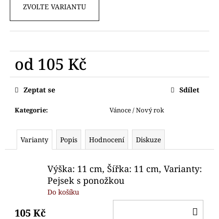
č
ZVOLTE VARIANTU
u
j
e
m
e
od
105 Kč
Měrná
VYKRAJOVÁTKA
cena:
Zeptat se
Sdílet
MYŠÁCI
HOLKA
KLUK
Kategorie
:
Vánoce / Nový rok
HLAVY
76
Kč
Varianty
Popis
Hodnocení
Diskuze
Výška: 11 cm, Šířka: 11 cm, Varianty:
Pejsek s ponožkou
Do košíku
DO
105 Kč