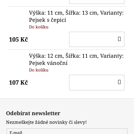
KO
Výška: 11 cm, Šířka: 13 cm, Varianty:
Pejsek s čepicí
Do košíku
DO
105 Kč
KO
Výška: 12 cm, Šířka: 11 cm, Varianty:
Pejsek vánoční
Do košíku
DO
107 Kč
KO
Z
á
Odebírat newsletter
p
Nezmeškejte žádné novinky či slevy!
a
t
E-mail