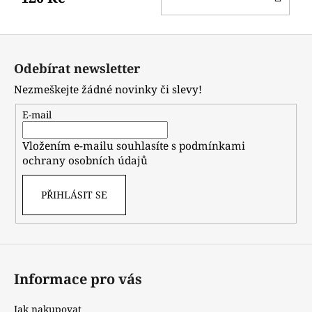
KO
Z
á
Odebírat newsletter
p
Nezmeškejte žádné novinky či slevy!
a
t
E-mail
í
Vložením e-mailu souhlasíte s
podmínkami
ochrany osobních údajů
PŘIHLÁSIT SE
Informace pro vás
Jak nakupovat