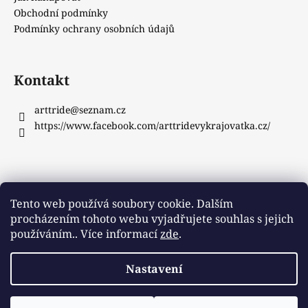
Obchodní podmínky
Podmínky ochrany osobních údajů
Kontakt
arttride
@
seznam.cz
https://www.facebook.com/arttridevykrajovatka.cz/
Instagram
Tento web používá soubory cookie. Dalším
procházením tohoto webu vyjadřujete souhlas s jejich
používáním.. Více informací
zde
.
Sledovat na Instagramu
Nastavení
Vytvořil Shoptet
Copyright 2026
ArtTride
. Všechna práva vyhrazena.