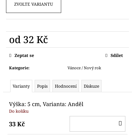
č
ZVOLTE VARIANTU
u
j
e
m
e
od
32 Kč
Měrná
VYKRAJOVÁTKO
cena:
Zeptat se
Sdílet
SANTA
S
DÁRKEM
Kategorie
:
Vánoce / Nový rok
55
Kč
Původně:
Varianty
Popis
Hodnocení
Diskuze
95
Kč
Výška: 5 cm, Varianta: Anděl
Do košíku
DO
33 Kč
KO