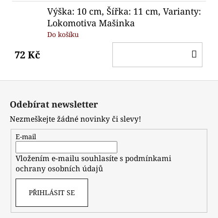
Výška: 10 cm, Šířka: 11 cm, Varianty:
Lokomotiva Mašinka
Do košíku
DO
72 Kč
KO
Z
á
Odebírat newsletter
p
Nezmeškejte žádné novinky či slevy!
a
t
E-mail
í
Vložením e-mailu souhlasíte s
podmínkami
ochrany osobních údajů
PŘIHLÁSIT SE