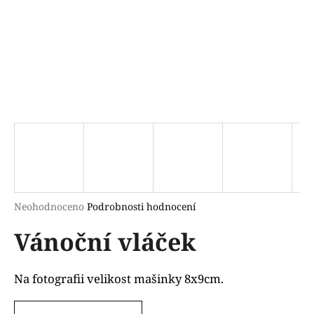
a
j
í
t
?
HLEDAT
Průměrné
Neohodnoceno
Podrobnosti hodnocení
hodnocení
D
Vánoční vláček
produktu
o
je
p
0,0
o
z
Na fotografii velikost mašinky 8x9cm.
r
5
u
hvězdiček.