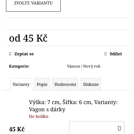
č
ZVOLTE VARIANTU
u
j
e
m
e
od
45 Kč
Měrná
VYKRAJOVÁTKA
cena:
Zeptat se
Sdílet
ADVETNÍ
KALENDÁŘ
4CM
Kategorie
:
Vánoce / Nový rok
103
Kč
Varianty
Popis
Hodnocení
Diskuze
Výška: 7 cm, Šířka: 6 cm, Varianty:
Vagon s dárky
Do košíku
DO
45 Kč