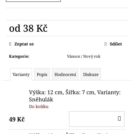
č
u
j
e
od
38 Kč
m
e
Měrná
cena:
Zeptat se
Sdílet
VYKRAJOVÁTKO
MEDVÍDEK
Kategorie
:
Vánoce / Nový rok
89
Kč
Varianty
Popis
Hodnocení
Diskuze
Výška: 12 cm, Šířka: 7 cm, Varianty:
Sněhulák
Do košíku
DO
49 Kč
KO