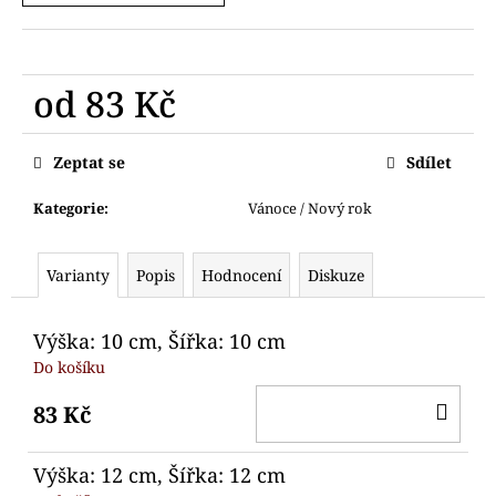
č
u
j
e
od
83 Kč
m
e
Měrná
cena:
Zeptat se
Sdílet
VYKRAJOVÁTKO
OPIČKA
Kategorie
:
Vánoce / Nový rok
HLAVA
69
Kč
Varianty
Popis
Hodnocení
Diskuze
Výška: 10 cm, Šířka: 10 cm
Do košíku
DO
83 Kč
KO
Výška: 12 cm, Šířka: 12 cm