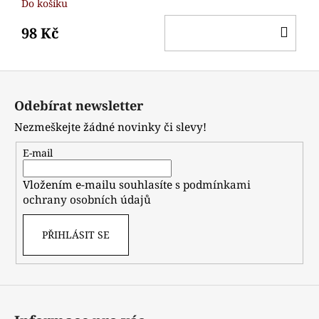
Do košíku
DO
98 Kč
KO
Z
á
Odebírat newsletter
p
Nezmeškejte žádné novinky či slevy!
a
t
E-mail
í
Vložením e-mailu souhlasíte s
podmínkami
ochrany osobních údajů
PŘIHLÁSIT SE