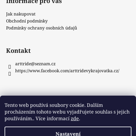
Informace pro vás
Jak nakupovat
Obchodní podmínky
Podmínky ochrany osobních údajů
Kontakt
arttride
@
seznam.cz
https://www.facebook.com/arttridevykrajovatka.cz/
Instagram
Tento web používá soubory cookie. Dalším
procházením tohoto webu vyjadřujete souhlas s jejich
používáním.. Více informací
zde
.
Sledovat na Instagramu
Nastavení