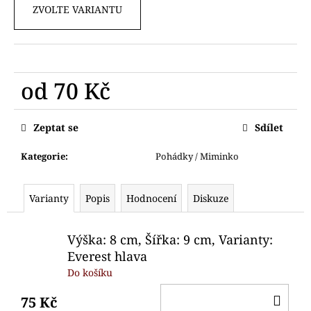
č
ZVOLTE VARIANTU
u
j
e
m
e
od
70 Kč
Měrná
VYKRAJOVÁTKO
cena:
Zeptat se
Sdílet
MEDVÍDEK
89
Kategorie
:
Pohádky / Miminko
Kč
Varianty
Popis
Hodnocení
Diskuze
Výška: 8 cm, Šířka: 9 cm, Varianty:
Everest hlava
Do košíku
DO
75 Kč