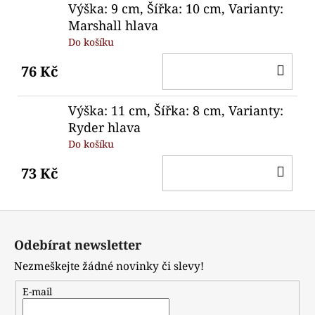
Výška: 9 cm, Šířka: 10 cm, Varianty:
Marshall hlava
Do košíku
DO
76 Kč
KO
Výška: 11 cm, Šířka: 8 cm, Varianty:
Ryder hlava
Do košíku
DO
73 Kč
KO
Z
á
Odebírat newsletter
p
Nezmeškejte žádné novinky či slevy!
a
t
E-mail
í