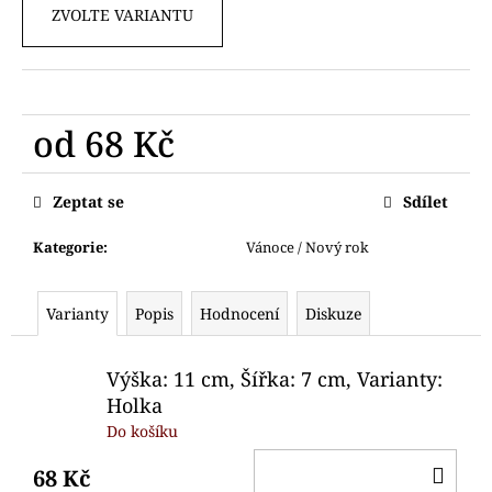
č
ZVOLTE VARIANTU
u
j
e
m
e
od
68 Kč
Měrná
VYKRAJOVÁTKO
cena:
Zeptat se
Sdílet
SANTA
A
PANÍ
Kategorie
:
Vánoce / Nový rok
SANTOVÁ
75
Kč
Varianty
Popis
Hodnocení
Diskuze
Výška: 11 cm, Šířka: 7 cm, Varianty:
Holka
Do košíku
DO
68 Kč