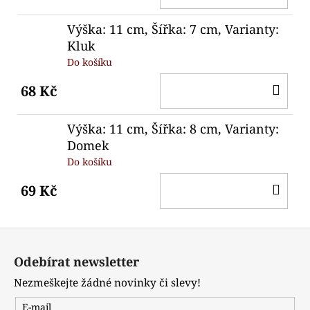
KO
Výška: 11 cm, Šířka: 7 cm, Varianty:
Kluk
Do košíku
DO
68 Kč
KO
Výška: 11 cm, Šířka: 8 cm, Varianty:
Domek
Do košíku
DO
69 Kč
KO
Z
á
Odebírat newsletter
p
Nezmeškejte žádné novinky či slevy!
a
t
E-mail