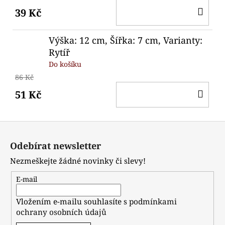
DO
39 Kč
KO
Výška: 12 cm, Šířka: 7 cm, Varianty:
Rytíř
Do košíku
86 Kč
DO
51 Kč
KO
Z
á
Odebírat newsletter
p
Nezmeškejte žádné novinky či slevy!
a
t
E-mail
í
Vložením e-mailu souhlasíte s
podmínkami
ochrany osobních údajů