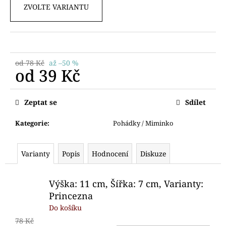
č
ZVOLTE VARIANTU
u
j
e
m
e
od 78 Kč
až –50 %
od
39 Kč
VYKRAJOVÁTKO
Měrná
MEDVÍDEK
cena:
Zeptat se
Sdílet
89
Kč
Kategorie
:
Pohádky / Miminko
Varianty
Popis
Hodnocení
Diskuze
Výška: 11 cm, Šířka: 7 cm, Varianty:
Princezna
Do košíku
78 Kč