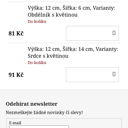
Výška: 12 cm, Šířka: 6 cm, Varianty:
Obdélník s květinou
Do košíku
DO
81 Kč
KO
Výška: 12 cm, Šířka: 14 cm, Varianty:
Srdce s květinou
Do košíku
DO
91 Kč
KO
Z
á
Odebírat newsletter
p
Nezmeškejte žádné novinky či slevy!
a
t
E-mail