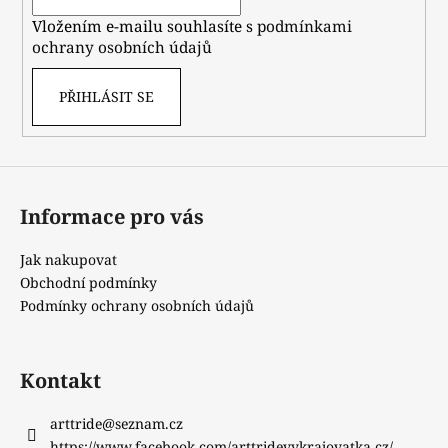
í
Vložením e-mailu souhlasíte s
podmínkami
ochrany osobních údajů
PŘIHLÁSIT SE
Informace pro vás
Jak nakupovat
Obchodní podmínky
Podmínky ochrany osobních údajů
Kontakt
arttride
@
seznam.cz
https://www.facebook.com/arttridevykrajovatka.cz/