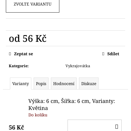
č
ZVOLTE VARIANTU
u
j
e
m
e
od
56 Kč
Měrná
VYKRAJOVÁTKA
cena:
Zeptat se
Sdílet
ADVETNÍ
KALENDÁŘ
4CM
Kategorie
:
Vykrajovátka
103
Kč
Varianty
Popis
Hodnocení
Diskuze
Výška: 6 cm, Šířka: 6 cm, Varianty:
Květina
Do košíku
DO
56 Kč