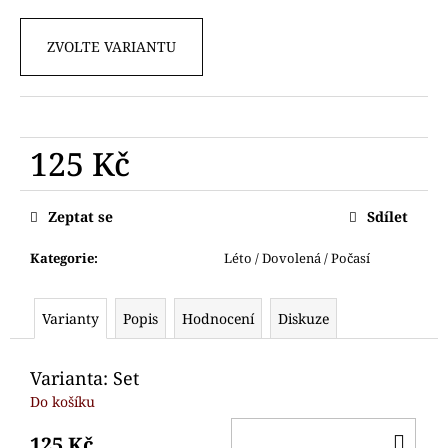
č
u
j
ZVOLTE VARIANTU
e
m
e
125 Kč
VYKRAJOVÁTKO
MEDVÍDEK
Měrná
cena:
89
Zeptat se
Sdílet
Kč
Kategorie
:
Léto / Dovolená / Počasí
Varianty
Popis
Hodnocení
Diskuze
Varianta: Set
Do košíku
DO
125 Kč