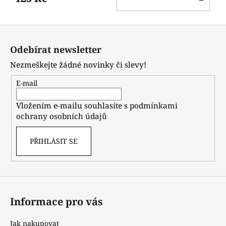
KO
Z
á
Odebírat newsletter
p
Nezmeškejte žádné novinky či slevy!
a
t
E-mail
í
Vložením e-mailu souhlasíte s
podmínkami
ochrany osobních údajů
PŘIHLÁSIT SE
Informace pro vás
Jak nakupovat