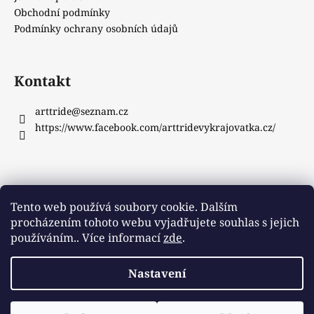
Obchodní podmínky
Podmínky ochrany osobních údajů
Kontakt
arttride
@
seznam.cz
https://www.facebook.com/arttridevykrajovatka.cz/
Instagram
Tento web používá soubory cookie. Dalším
procházením tohoto webu vyjadřujete souhlas s jejich
používáním.. Více informací
zde
.
Sledovat na Instagramu
Nastavení
Vytvořil Shoptet
Copyright 2026
ArtTride
. Všechna práva vyhrazena.