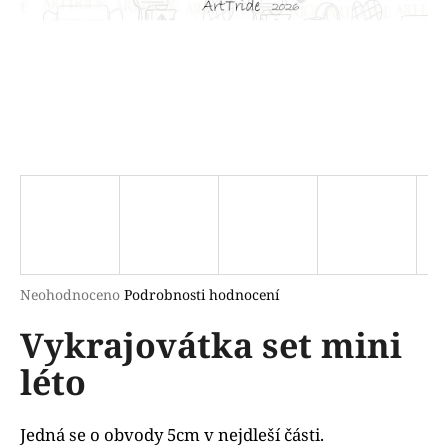
a
j
í
t
?
HLEDAT
Průměrné
Neohodnoceno
Podrobnosti hodnocení
hodnocení
D
Vykrajovátka set mini
produktu
o
je
p
léto
0,0
o
z
r
5
u
hvězdiček.
Jedná se o obvody 5cm v nejdleší části.